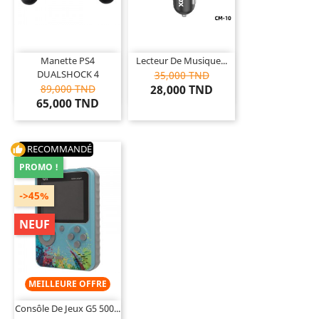
Manette PS4
Lecteur De Musique...
DUALSHOCK 4
35,000 TND
89,000 TND
28,000 TND
65,000 TND
RECOMMANDÉ
thumb_up
PROMO !
->45%
NEUF
MEILLEURE OFFRE
Consôle De Jeux G5 500...