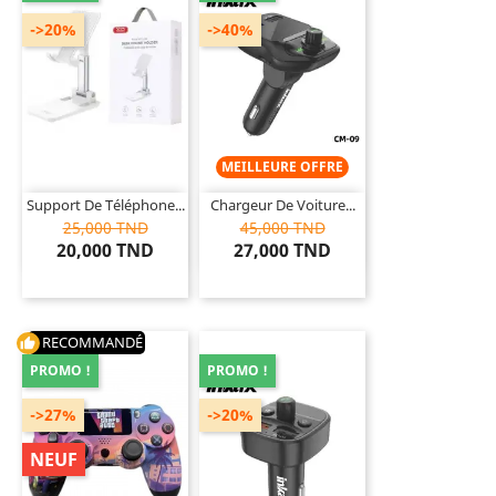
->20%
->40%
MEILLEURE OFFRE
Support De Téléphone...
Chargeur De Voiture...
25,000 TND
45,000 TND
20,000 TND
27,000 TND
RECOMMANDÉ
thumb_up
PROMO !
PROMO !
->27%
->20%
NEUF