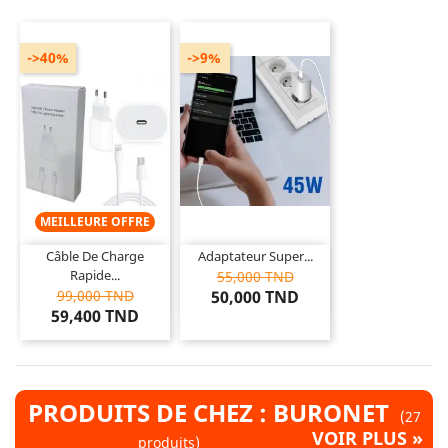
->40%
->9%
MEILLEURE OFFRE
Câble De Charge
Adaptateur Super...
Rapide...
55,000 TND
99,000 TND
50,000 TND
59,400 TND
PRODUITS DE CHEZ : BURONET
(27
VOIR PLUS »
produits)