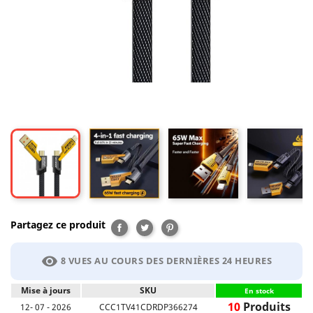
Partagez ce produit
Partager
Tweet
Pinterest
visibility
8 VUES AU COURS DES DERNIÈRES 24 HEURES
Mise à jours
SKU
En stock
10
Produits
12- 07 - 2026
CCC1TV41CDRDP366274