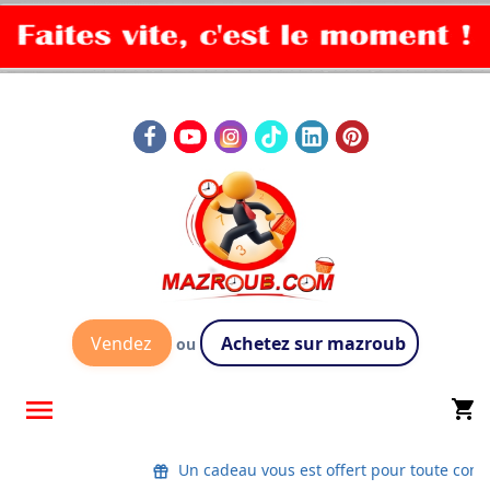
Vendez
Achetez sur mazroub
ou

shopping_cart
Un cadeau vous est offert pour toute co