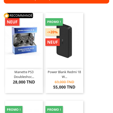
RECOMMANDÉ
thumb_up
NEUF
PROMO !
->20%
NEUF
Manette PS3
Power Blank Redmi 18
Doubleshoc...
W...
28,000 TND
69,000 TND
55,000 TND
PROMO !
PROMO !