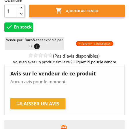
Quantité

AJOUTER AU PANIER

En stock
Vendu par:
BuroNet
et expédié par
Visiter la Boutique
info
lui
(Pas d'avis disponibles)
Vous en avez un produit similaire ?
Cliquez ici pour le vendre
Avis sur le vendeur de ce produit
Aucun avis pour le moment.
LAISSER UN AVIS
card_giftcard