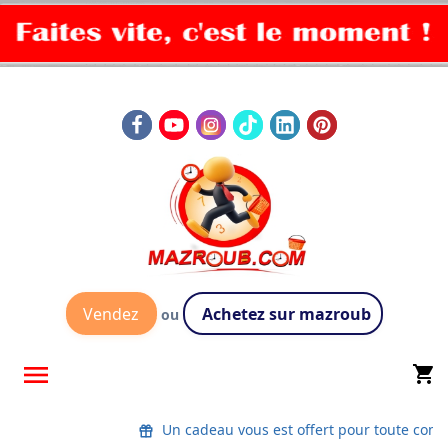
Vendez
Achetez sur mazroub
ou

shopping_cart
Un cadeau vous est offert pour toute co