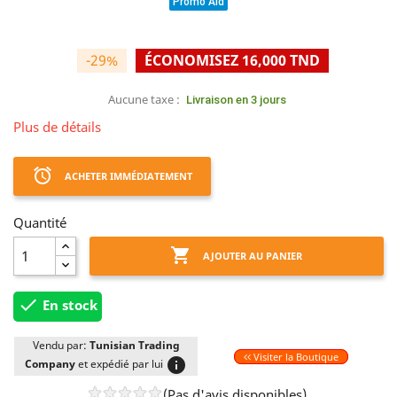
Promo Aid
-29%
ÉCONOMISEZ 16,000 TND
Aucune taxe :
Livraison en 3 jours
Plus de détails
access_alarm
ACHETER IMMÉDIATEMENT
Quantité

AJOUTER AU PANIER

En stock
Vendu par:
Tunisian Trading
Visiter la Boutique
info
Company
et expédié par lui
(Pas d'avis disponibles)