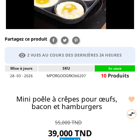
Partagez ce produit
Partager
Tweet
Pinterest
visibility
2 VUES AU COURS DES DERNIÈRES 24 HEURES
Mise à jours
SKU
En stock
10
Produits
28- 03 - 2026
MPORGOOGRK366207
Mini poêle à crêpes pour œufs,

bacon et hamburgers

55,000 TND
39,000 TND