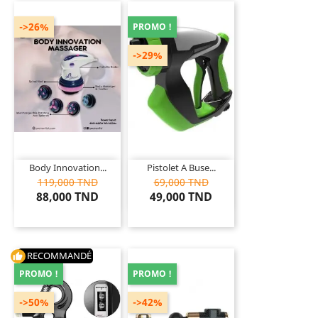
->26%
PROMO !
->29%
Body Innovation...
Pistolet A Buse...
119,000 TND
69,000 TND
88,000 TND
49,000 TND
RECOMMANDÉ
thumb_up
PROMO !
PROMO !
->50%
->42%