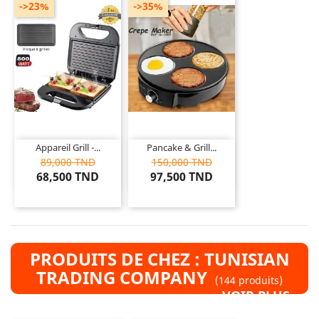
->23%
->35%
Appareil Grill -...
Pancake & Grill...
89,000 TND
150,000 TND
68,500 TND
97,500 TND
PRODUITS DE CHEZ : TUNISIAN
TRADING COMPANY
(144 produits)
VOIR PLUS »