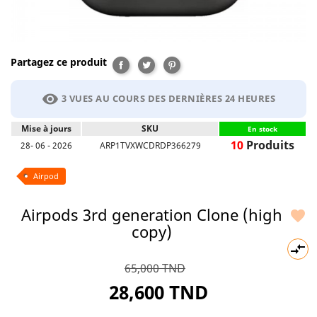
Partagez ce produit
Partager
Tweet
Pinterest
visibility
3 VUES AU COURS DES DERNIÈRES 24 HEURES
Mise à jours
SKU
En stock
10
Produits
28- 06 - 2026
ARP1TVXWCDRDP366279
Airpod
Airpods 3rd generation Clone (high

copy)

65,000 TND
28,600 TND