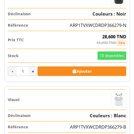
Couleurs : Noir
ARP1TVXWCDRDP366279-N
28,600 TND
65,000 TND
-56%
10
disponibles
-
+
Ajouter

Couleurs : Blanc
ARP1TVXWCDRDP366279-B