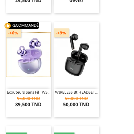
24,500 TND
devis!
RECOMMANDÉ
thumb_up
->6%
->9%
Écouteurs Sans Fil TWS...
WIRELESS Bt HEADSET...
95,000 TND
55,000 TND
89,500 TND
50,000 TND