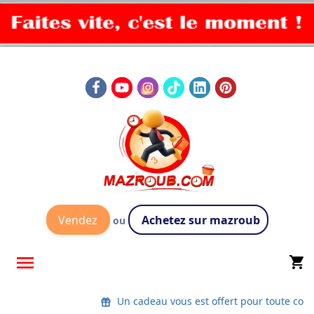
Vendez
Achetez sur mazroub
ou

shopping_cart
Un cadeau vous est offert pour toute co