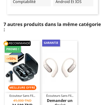
Comptabilité
Android Et IOS
7 autres produits dans la même catégorie
:
GARANTIE
RECOMMANDÉ
thumb_up
PROMO !
->50%
MEILLEURE OFFRE
Ecouteur Sans Fil...
Écouteurs Sans Fil...
Demander un
49,000 TND