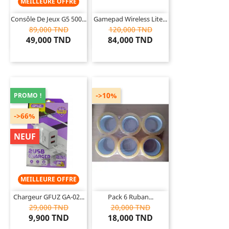
MEILLEURE OFFRE
Consôle De Jeux G5 500...
Gamepad Wireless Lite...
89,000 TND
120,000 TND
49,000 TND
84,000 TND
->10%
PROMO !
->66%
NEUF
MEILLEURE OFFRE
Chargeur GFUZ GA-02...
Pack 6 Ruban...
29,000 TND
20,000 TND
9,900 TND
18,000 TND