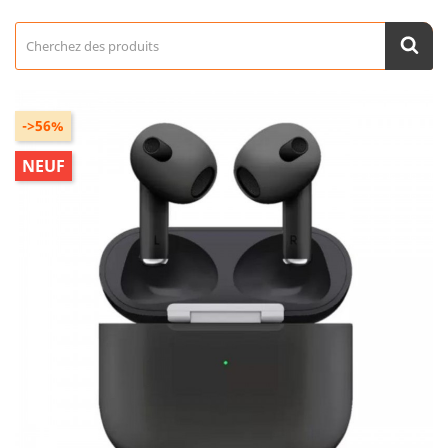
->56%
NEUF