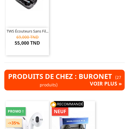
TWS Écouteurs Sans Fil...
69,000 TND
55,000 TND
PRODUITS DE CHEZ : BURONET
(27
VOIR PLUS »
produits)
RECOMMANDÉ
thumb_up
NEUF
PROMO !
->35%