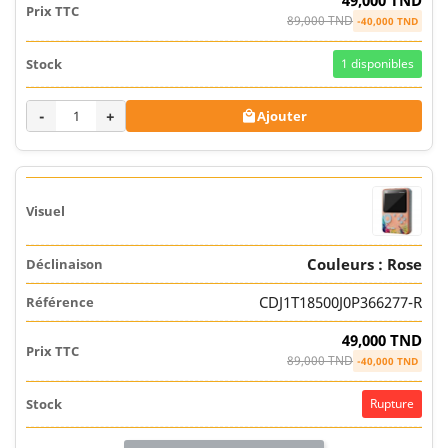
49,000 TND
89,000 TND
-40,000 TND
1
disponibles
-
+
Ajouter

Couleurs : Rose
CDJ1T18500J0P366277-R
49,000 TND
89,000 TND
-40,000 TND
Rupture