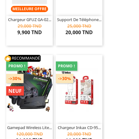
MEILLEURE OFFRE
Chargeur GFUZ GA-02...
Support De Téléphone...
29,000 TND
25,000 TND
9,900 TND
20,000 TND
RECOMMANDÉ
thumb_up
PROMO !
PROMO !
->30%
->30%
NEUF
Gamepad Wireless Lite...
Chargeur Inkax CD-95...
120,000 TND
20,000 TND