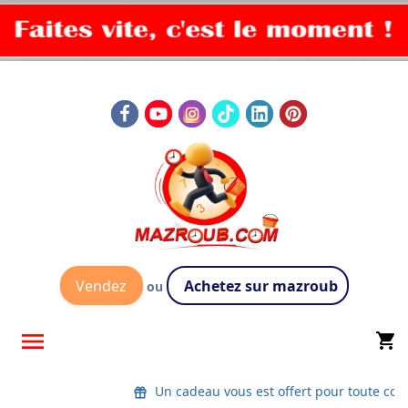
Vendez
Achetez sur mazroub
ou

shopping_cart
Un cadeau vous est offert pour toute co