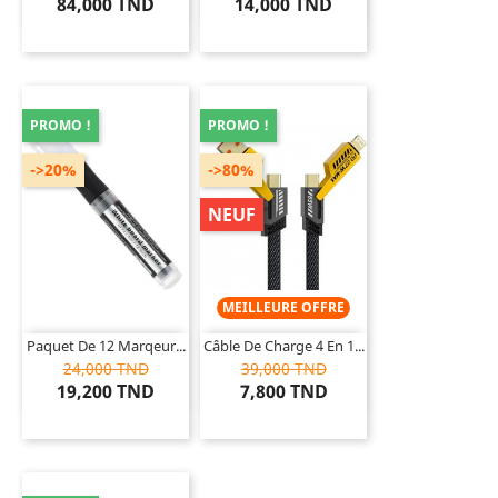
84,000 TND
14,000 TND
PROMO !
PROMO !
->20%
->80%
NEUF
MEILLEURE OFFRE
Paquet De 12 Marqeur...
Câble De Charge 4 En 1...
24,000 TND
39,000 TND
19,200 TND
7,800 TND