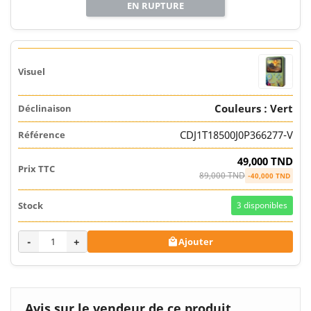
EN RUPTURE
Couleurs : Vert
CDJ1T18500J0P366277-V
49,000 TND
89,000 TND
-40,000 TND
3
disponibles
-
+
Ajouter

Avis sur le vendeur de ce produit