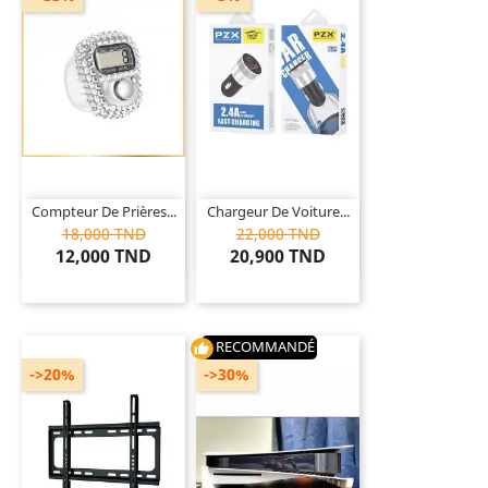
Compteur De Prières...
Chargeur De Voiture...
18,000 TND
22,000 TND
12,000 TND
20,900 TND
RECOMMANDÉ
thumb_up
->20%
->30%