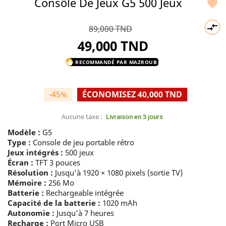
Consôle De Jeux G5 500 Jeux


89,000 TND
49,000 TND
RECOMMANDÉ PAR MAZROUB
thumb_up
-45%
ÉCONOMISEZ 40,000 TND
Aucune taxe :
Livraison en 3 jours
Modèle :
G5
Type :
Console de jeu portable rétro
Jeux intégrés :
500 jeux
Écran :
TFT 3 pouces
Résolution :
Jusqu'à 1920 × 1080 pixels (sortie TV)
Mémoire :
256 Mo
Batterie :
Rechargeable intégrée
Capacité de la batterie :
1020 mAh
Autonomie :
Jusqu'à 7 heures
Recharge :
Port Micro USB