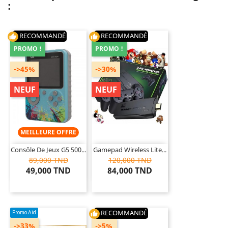
:
RECOMMANDÉ
RECOMMANDÉ
thumb_up
thumb_up
PROMO !
PROMO !
->45%
->30%
NEUF
NEUF
MEILLEURE OFFRE
Consôle De Jeux G5 500...
Gamepad Wireless Lite...
89,000 TND
120,000 TND
49,000 TND
84,000 TND
RECOMMANDÉ
Promo Aid
thumb_up
->33%
->5%