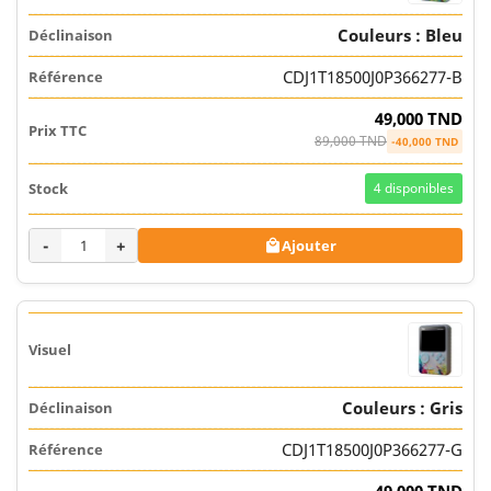
Couleurs : Bleu
CDJ1T18500J0P366277-B
49,000 TND
89,000 TND
-40,000 TND
4
disponibles
-
+
Ajouter

Couleurs : Gris
CDJ1T18500J0P366277-G