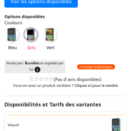
Voir les options disponibles
Options disponibles
Couleurs
Bleu
Vert
Gris
Bleu
Gris
Vert
Vendu par:
BuroNet
et expédié par
Visiter la Boutique
info
lui
(Pas d'avis disponibles)
Vous en avez un produit similaire ?
Cliquez ici pour le vendre
Disponibilités et Tarifs des variantes