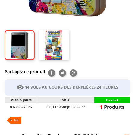
Partagez ce produit
Partager
Tweet
Pinterest
visibility
14 VUES AU COURS DES DERNIÈRES 24 HEURES
Mise à jours
SKU
En stock
1
Produits
03- 08 - 2026
CDJ1T18500J0P366277
G5