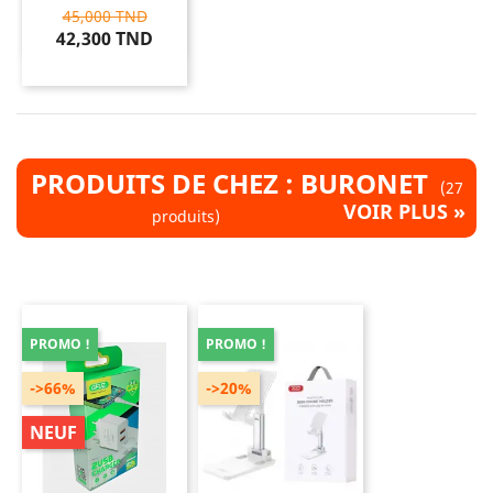
45,000 TND
42,300 TND
PRODUITS DE CHEZ : BURONET
(27
VOIR PLUS »
produits)
PROMO !
PROMO !
->66%
->20%
NEUF