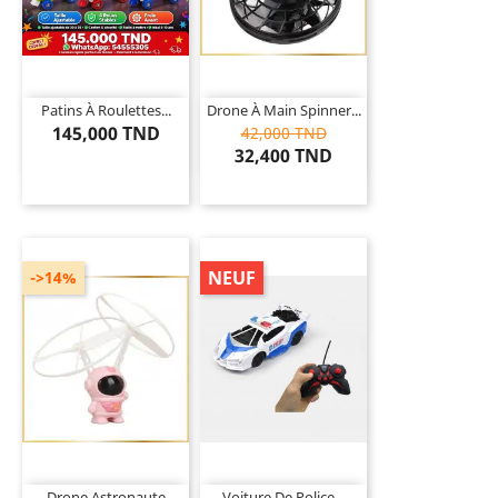
Patins À Roulettes...
Drone À Main Spinner...
145,000 TND
42,000 TND
32,400 TND
NEUF
->14%
Drone Astronaute
Voiture De Police...