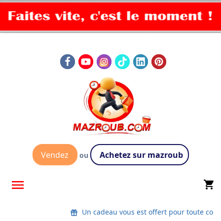
Vendez
Achetez sur mazroub
ou

shopping_cart
Un cadeau vous est offert pour toute co