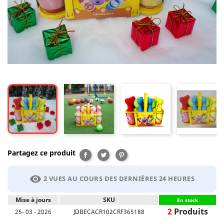
Partagez ce produit
Partager
Tweet
Pinterest
visibility
2 VUES AU COURS DES DERNIÈRES 24 HEURES
Mise à jours
SKU
En stock
2
Produits
25- 03 - 2026
JDBECACR102CRF365188