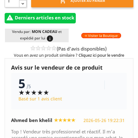

AJOUTER AU PANIER

Derniers articles en stock
Vendu par:
MON CADEAU
et
Visiter la Boutique
info
expédié par lui
(Pas d'avis disponibles)
Vous en avez un produit similaire ?
Cliquez ici pour le vendre
Avis sur le vendeur de ce produit
5
/5
★★★★★
Basé sur 1 avis client
★★★★★
Ahmed ben khelil
2026-05-26 19:22:31
Top ! Vendeur très professionnel et réactif. Il m'a
accordé une remise exceptionnelle sur mon achat. Je