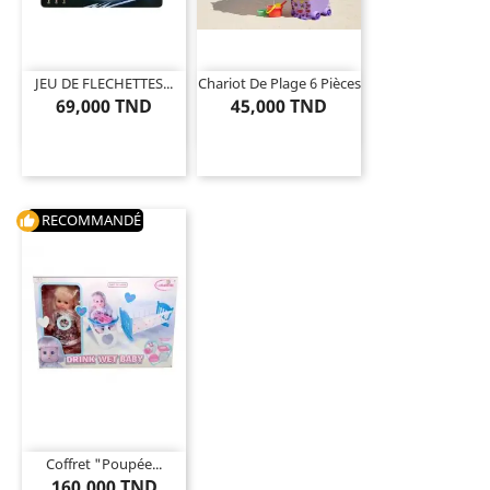
JEU DE FLECHETTES...
Chariot De Plage 6 Pièces
69,000 TND
45,000 TND
RECOMMANDÉ
thumb_up
Coffret "poupée...
160,000 TND