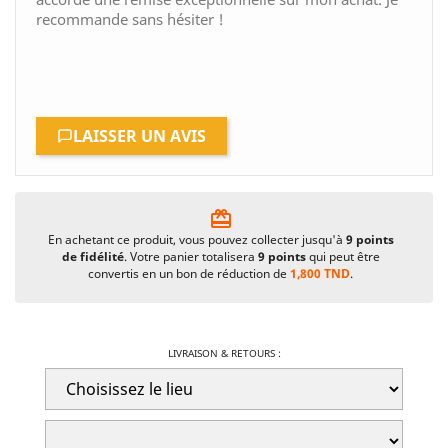
recommande sans hésiter !
LAISSER UN AVIS
card_giftcard
En achetant ce produit, vous pouvez collecter jusqu'à
9
points
de fidélité
. Votre panier totalisera
9
points
qui peut être
convertis en un bon de réduction de
1,800 TND
.
LIVRAISON & RETOURS :