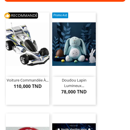
RECOMMANDÉ
Promo Aid
thumb_up
Voiture Commandée À...
Doudou Lapin
110,000 TND
Lumineux...
78,000 TND