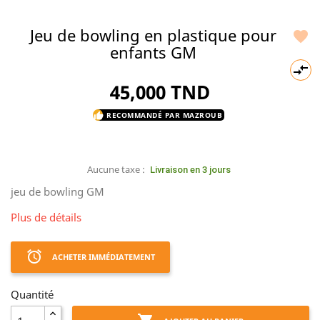
Jeu de bowling en plastique pour

enfants GM

45,000 TND
RECOMMANDÉ PAR MAZROUB
thumb_up
Aucune taxe :
Livraison en 3 jours
jeu de bowling GM
Plus de détails
access_alarm
ACHETER IMMÉDIATEMENT
Quantité