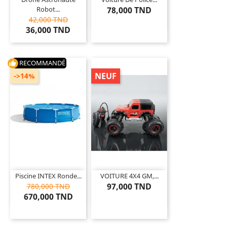
Robot...
78,000 TND
42,000 TND
36,000 TND
RECOMMANDÉ
thumb_up
NEUF
->14%
Piscine INTEX Ronde...
VOITURE 4X4 GM,...
97,000 TND
780,000 TND
670,000 TND