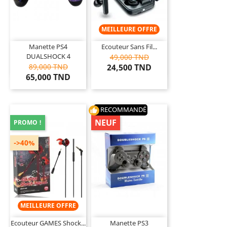
MEILLEURE OFFRE
Manette PS4
Ecouteur Sans Fil...
DUALSHOCK 4
49,000 TND
89,000 TND
24,500 TND
65,000 TND
RECOMMANDÉ
thumb_up
NEUF
PROMO !
->40%
MEILLEURE OFFRE
Ecouteur GAMES Shock...
Manette PS3