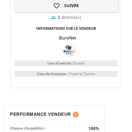
favorite_border
SUIVRE
2
abonné(s)
group
INFORMATIONS SUR LE VENDEUR
BuroNet
Lieu d'article:
Sousse
Lieu de livraison :
Toute la Tunisie
PERFORMANCE VENDEUR
info
Vitesse d'expédition :
100%