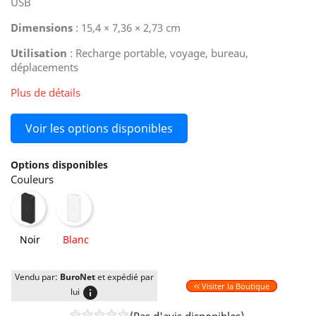
USB
Dimensions
: 15,4 × 7,36 × 2,73 cm
Utilisation
: Recharge portable, voyage, bureau,
déplacements
Plus de détails
Voir les options disponibles
Options disponibles
Couleurs
Noir
Blanc
Noir
Blanc
Vendu par:
BuroNet
et expédié par
Visiter la Boutique
info
lui