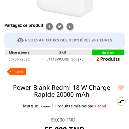
Partagez ce produit
Partager
Tweet
Pinterest
visibility
6 VUES AU COURS DES DERNIÈRES 24 HEURES
Mise à jours
SKU
En stock
2
Produits
06- 06 - 2026
PPB1T18WCDRDP366275
Redmi
Power Blank Redmi 18 W Charge

Rapide 20000 mAh

|
Marque:
Produits similaires par
Xiaomi
Xiaomi
69,000 TND