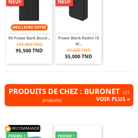
NEUF
NEUF
MEILLEURE OFFRE
Mi Power Bank Boost...
Power Blank Redmi 18
W...
159,000 TND
95,500 TND
69,000 TND
55,000 TND
PRODUITS DE CHEZ : BURONET
(27
VOIR PLUS »
produits)
RECOMMANDÉ
thumb_up
PROMO !
PROMO !