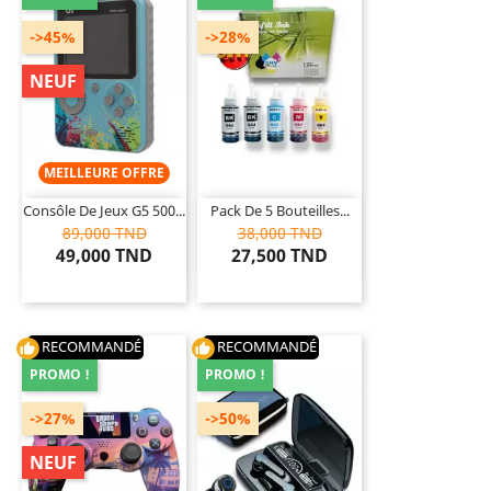
->45%
->28%
NEUF
MEILLEURE OFFRE
Consôle De Jeux G5 500...
Pack De 5 Bouteilles...
89,000 TND
38,000 TND
49,000 TND
27,500 TND
RECOMMANDÉ
RECOMMANDÉ
thumb_up
thumb_up
PROMO !
PROMO !
->27%
->50%
NEUF