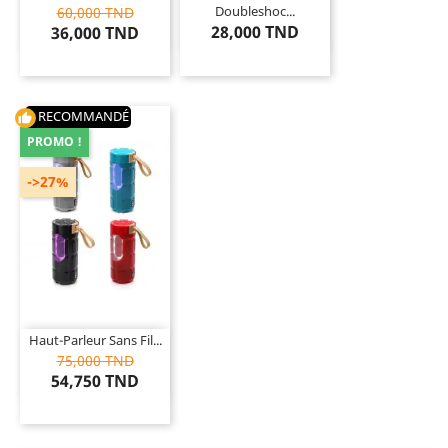
Doubleshoc...
60,000 TND
28,000 TND
36,000 TND
RECOMMANDÉ
thumb_up
PROMO !
->27%
Haut-Parleur Sans Fil...
75,000 TND
54,750 TND