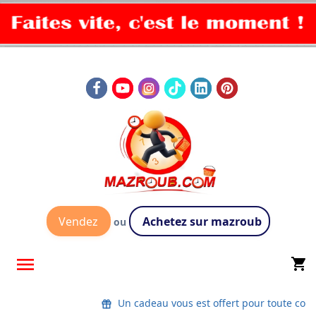
Vendez
Achetez sur mazroub
ou

shopping_cart
Un cadeau vous est offert pour toute co