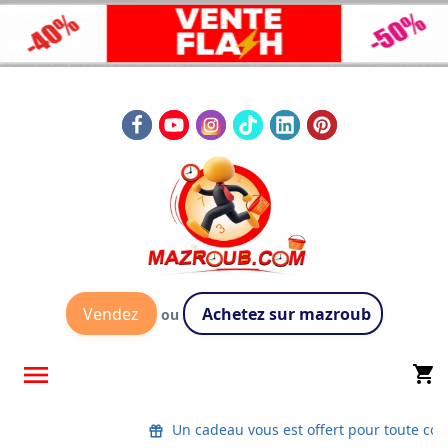
Vendez
Achetez sur mazroub
ou

shopping_cart
Un cadeau vous est offert pour toute co