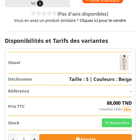
Visiter la Boutique
info
lui
(Pas d'avis disponibles)
Vous en avez un produit similaire ?
Cliquez ici pour le vendre
Disponibilités et Tarifs des variantes
Taille : S | Couleurs : Beige
-
88,000 TND
110,000 TND
-20%
10
disponibles
-
+
Ajouter
