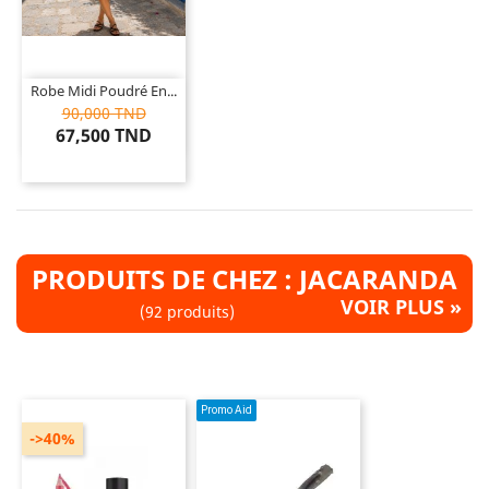
Robe Midi Poudré En...
90,000 TND
67,500 TND
PRODUITS DE CHEZ : JACARANDA
VOIR PLUS »
(92 produits)
Promo Aid
->40%