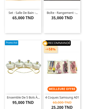
Set - Salle De Bain -...
Boîte - Rangement -...
65,000 TND
35,000 TND
RECOMMANDÉ
Promo Aid
thumb_up
->58%
MEILLEURE OFFRE
Ensemble De 5 Bols À...
4 Coques Samsung A01
95,000 TND
60,000 TND
25,200 TND