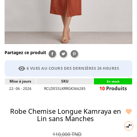
Partagez ce produit
Partager
Tweet
Pinterest
visibility
6 VUES AU COURS DES DERNIÈRES 24 HEURES
Mise à jours
SKU
En stock
10
Produits
22- 06 - 2026
RCLDESSLKRRGK366285
Robe Chemise Longue Kamraya en

Lin sans Manches

110,000 TND