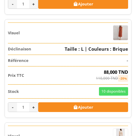
-
+
Ajouter

Taille : L | Couleurs : Brique
-
88,000 TND
110,000 TND
-20%
10
disponibles
-
+
Ajouter
