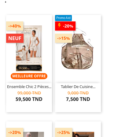
:
Promo Aid
->40%
-20%
NEUF
->15%
MEILLEURE OFFRE
Ensemble Chic 2 Pièces...
Tablier De Cuisine...
99,000 TND
9,000 TND
59,500 TND
7,500 TND
->20%
->25%