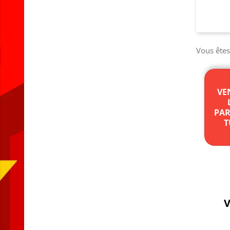
Vous ête
VE
PAR
T
V