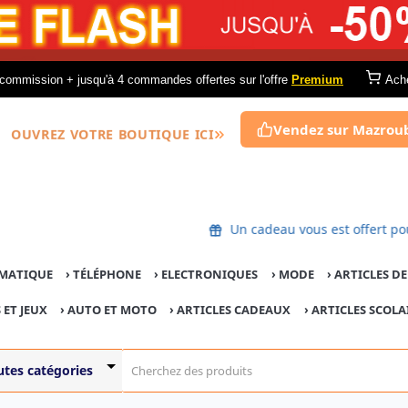
commission + jusqu'à 4 commandes offertes sur l'offre
Premium
Ach
Vendez sur Mazrou
OUVREZ VOTRE BOUTIQUE ICI
Un cadeau vous est offe
MATIQUE
›
TÉLÉPHONE
›
ELECTRONIQUES
›
MODE
›
ARTICLES D
 ET JEUX
›
AUTO ET MOTO
› ARTICLES CADEAUX
›
ARTICLES SCOLA