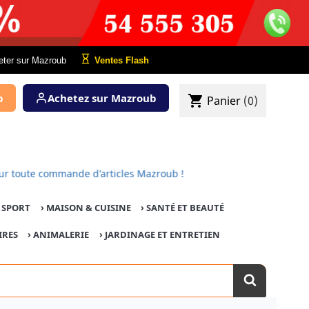
eter sur Mazroub
Ventes Flash
b
Achetez sur Mazroub
shopping_cart
Panier
(0)
rt pour toute commande d'articles Mazroub !
E SPORT
›
MAISON & CUISINE
›
SANTÉ ET BEAUTÉ
IRES
›
ANIMALERIE
›
JARDINAGE ET ENTRETIEN