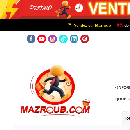
0%
Vendez sur Mazroub
de 
›
INFOR
›
JOUETS