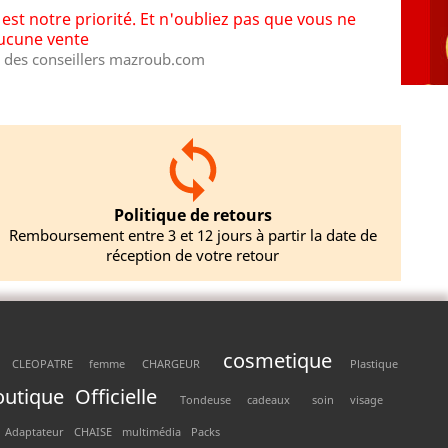
st notre priorité. Et n'oubliez pas que vous ne
aucune vente
des conseillers mazroub.com
Politique de retours
Remboursement entre 3 et 12 jours à partir la date de
réception de votre retour
cosmetique
CLEOPATRE
femme
CHARGEUR
Plastique
utique Officielle
Tondeuse
cadeaux
soin
visage
Adaptateur
CHAISE
multimédia
Packs