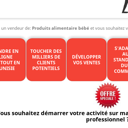
s un vendeur de:
Produits alimentaire bébé
et vous souhaitez v
S'AD
NDRE EN
TOUCHER DES
A
LIGNE
MILLIERS DE
DÉVELOPPER
STAN
TOUT EN
CLIENTS
VOS VENTES
DU
UNISIE
POTENTIELS
COMM
ous souhaitez démarrer votre activité sur 
professionnel 