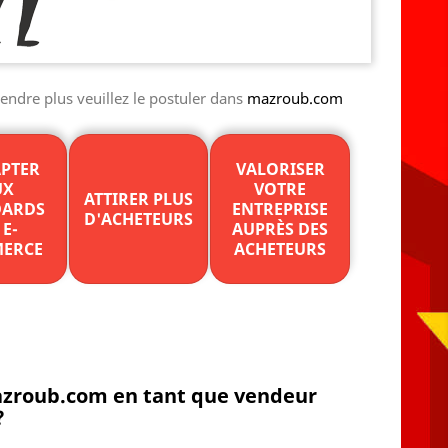
endre plus veuillez le postuler dans
mazroub.com
APTER
VALORISER
UX
VOTRE
ATTIRER PLUS
DARDS
ENTREPRISE
D'ACHETEURS
 E-
AUPRÈS DES
ERCE
ACHETEURS
mazroub.com en tant que vendeur
?