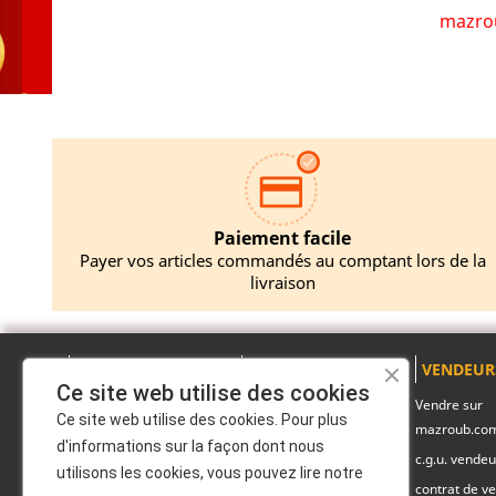
mazrou
Paiement facile
Payer vos articles commandés au comptant lors de la
livraison
A PROPOS
PRODUITS
VENDEUR
Ce site web utilise des cookies
Mentions légales
Promotions
Vendre sur
Ce site web utilise des cookies. Pour plus
mazroub.co
A propos
Nouveaux produits
d'informations sur la façon dont nous
c.g.u. vendeu
Politique de
Pack produits
utilisons les cookies, vous pouvez lire notre
confidentialité
contrat de ve
Marques officiels