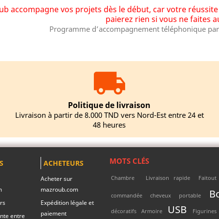
b accompagne vos projets dès le début, car votre réussite e
paierez rien si vous ne faites 
Programme d’accompagnement téléphonique par 
Politique de livraison
Livraison à partir de 8.000 TND vers Nord-Est entre 24 et
48 heures
MOTS CLÉS
S
ACHETEURS
Chambre
Livraison rapide
Faitout
Acheter sur
m
mazroub.com
Bo
commandée
cheveux
portable
rs
Expédition légale et
USB
décoratifs
Armoire
Figurines
paiement
nte entre