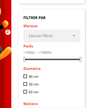
FILTRER PAR
Marque

(aucun filtre)
Poids
>100Gr - >1000Gr
Diamètre
40 cm
50 cm
60 cm
Matière