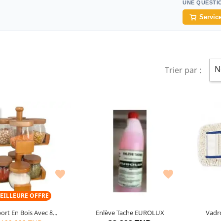
UNE QUESTI
Service
N
Trier par :
de l’emballage : 8 boite a
épice
Matière : Verre
Matière : Bois


EILLEURE OFFRE
ort En Bois Avec 8...
Enlève Tache EUROLUX
Vadr
3
articles restants
5
articles restants
Der