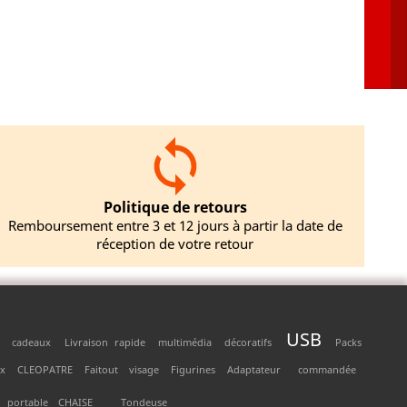
Politique de retours
Remboursement entre 3 et 12 jours à partir la date de
réception de votre retour
USB
cadeaux
Livraison rapide
multimédia
décoratifs
Packs
ux
CLEOPATRE
Faitout
visage
Figurines
Adaptateur
commandée
portable
CHAISE
Tondeuse