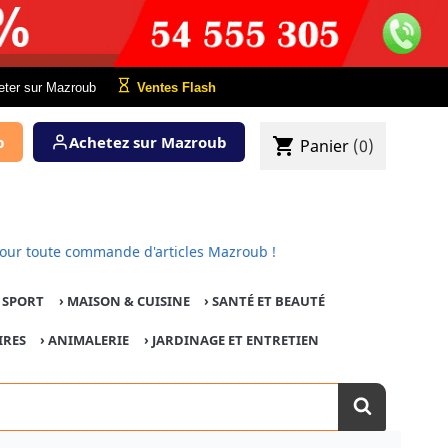
eter sur Mazroub
Ventes Flash
b
Achetez sur Mazroub
shopping_cart
Panier
(0)
fert pour toute commande d'articles Mazroub !
E SPORT
›
MAISON & CUISINE
›
SANTÉ ET BEAUTÉ
IRES
›
ANIMALERIE
›
JARDINAGE ET ENTRETIEN