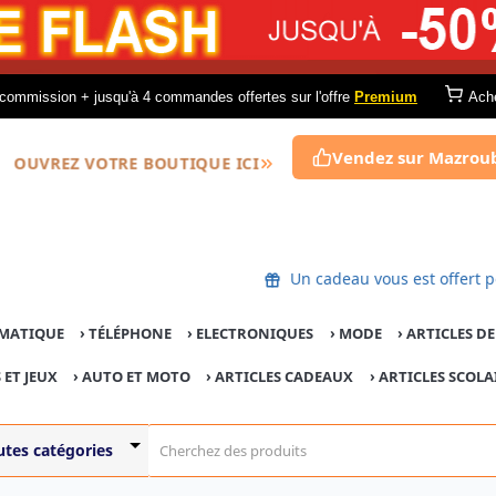
commission + jusqu'à 4 commandes offertes sur l'offre
Premium
Ach
Vendez sur Mazrou
OUVREZ VOTRE BOUTIQUE ICI
Un cadeau vous est of
MATIQUE
›
TÉLÉPHONE
›
ELECTRONIQUES
›
MODE
›
ARTICLES D
 ET JEUX
›
AUTO ET MOTO
› ARTICLES CADEAUX
›
ARTICLES SCOLA