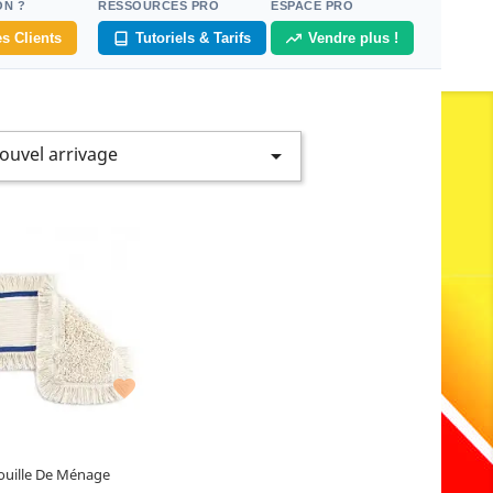
ON ?
RESSOURCES PRO
ESPACE PRO
s Clients
Tutoriels & Tarifs
Vendre plus !
ouvel arrivage


ouille De Ménage
nier
article restant