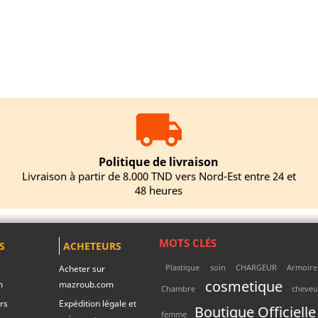
Politique de livraison
Livraison à partir de 8.000 TND vers Nord-Est entre 24 et
48 heures
MOTS CLÉS
S
ACHETEURS
Plastique
soin
CHARGEUR
Armoire
Acheter sur
cosmetique
m
mazroub.com
Chambre
cheve
rs
Expédition légale et
Boutique Officielle
femme