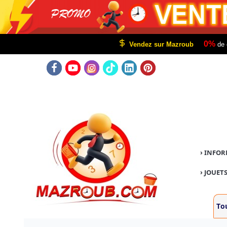
0%
Vendez sur Mazroub
de 
›
INFOR
›
JOUETS