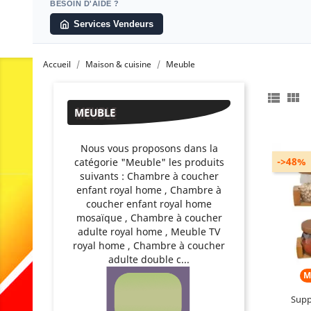
BESOIN D'AIDE ?
Services Vendeurs
Accueil
Maison & cuisine
Meuble


MEUBLE
Nous vous proposons dans la
->48%
catégorie "Meuble" les produits
suivants : Chambre à coucher
enfant royal home , Chambre à
Contenu 
coucher enfant royal home
mosaïque , Chambre à coucher
adulte royal home , Meuble TV
royal home , Chambre à coucher
adulte double c...
M
Supp