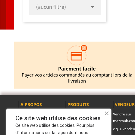

(aucun filtre)
Paiement facile
Payer vos articles commandés au comptant lors de la
livraison
A PROPOS
PRODUITS
VENDEUR
Mentions légales
Promotions
Vendre sur
Ce site web utilise des cookies
mazroub.co
A propos
Nouveaux produits
Ce site web utilise des cookies. Pour plus
c.g.u. vendeu
Politique de
Pack produits
d'informations sur la façon dont nous