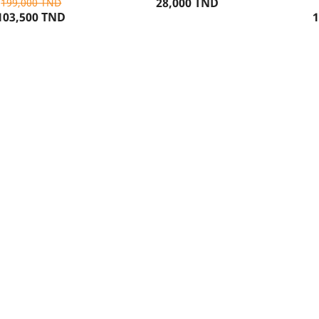
28,000 TND
199,000 TND
103,500 TND
1
UTER AU PANIER
AJOUTER AU PANIER
CH