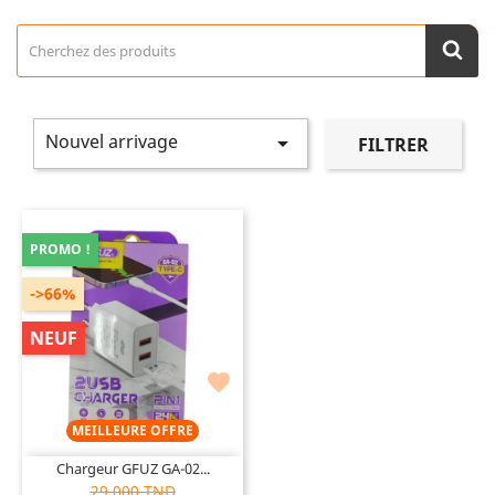
Nouvel arrivage

FILTRER
PROMO !
->66%
NEUF

MEILLEURE OFFRE
Chargeur GFUZ GA-02...
29,000 TND