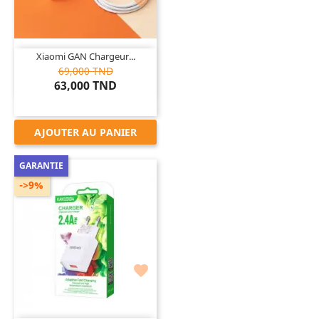

Xiaomi GAN Chargeur...
69,000 TND
63,000 TND
AJOUTER AU PANIER
GARANTIE
->9%
