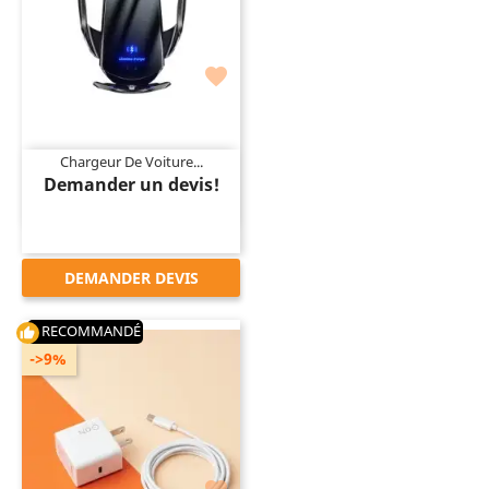

Chargeur De Voiture...
Demander un devis!
DEMANDER DEVIS
RECOMMANDÉ
thumb_up
->9%