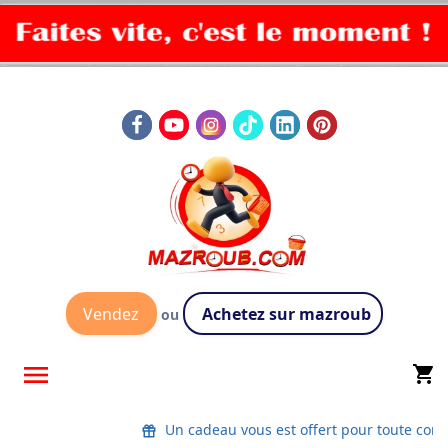
Vendez
Achetez sur mazroub
ou

shopping_cart
Un cadeau vous est offert pour toute co