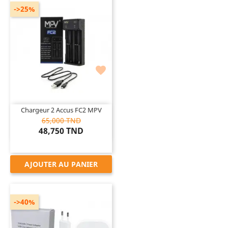
->25%

Chargeur 2 Accus FC2 MPV
65,000 TND
48,750 TND
AJOUTER AU PANIER
->40%