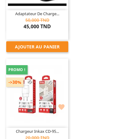
Adaptateur De Charge...
50,000 TND
45,000 TND
AJOUTER AU PANIER
PROMO !
->30%

Chargeur Inkax CD-95...
20,000 TND