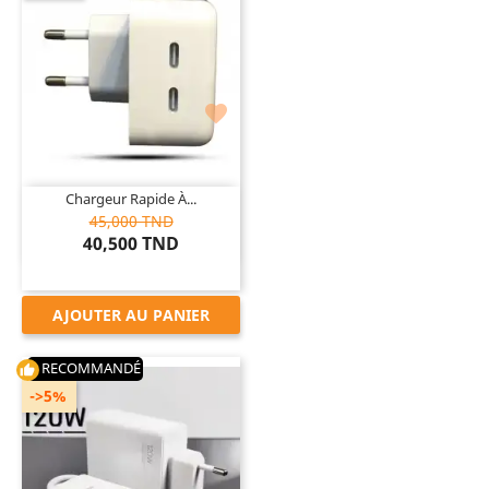

Chargeur Rapide À...
45,000 TND
40,500 TND
AJOUTER AU PANIER
RECOMMANDÉ
thumb_up
->5%