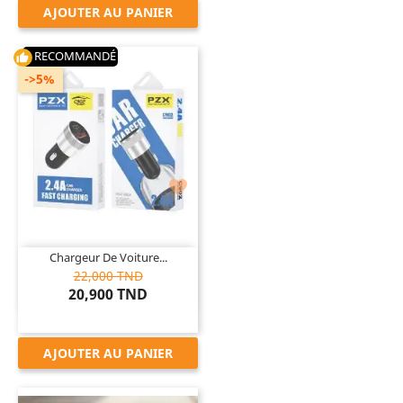
AJOUTER AU PANIER
RECOMMANDÉ
thumb_up
->5%

Chargeur De Voiture...
22,000 TND
20,900 TND
AJOUTER AU PANIER