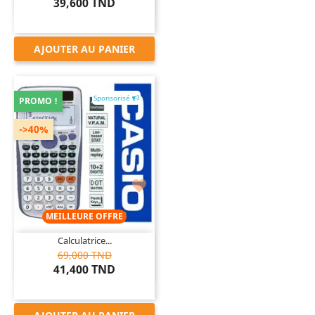
39,600 TND
AJOUTER AU PANIER
Sponsorisé
PROMO !
->40%

MEILLEURE OFFRE
Calculatrice...
69,000 TND
41,400 TND