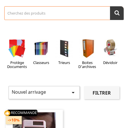
Protège
Classeurs
Trieurs
Boites
Dévidoir
Ca
Documents
D'archives
Nouvel arrivage

FILTRER
RECOMMANDÉ
thumb_up
->10%