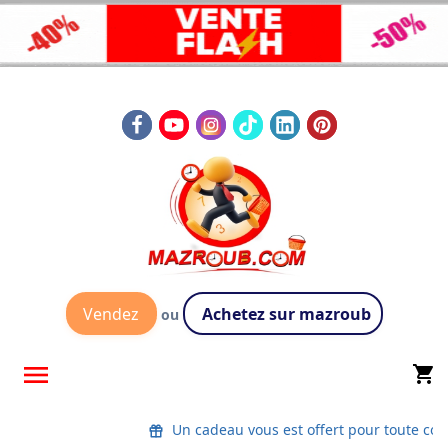
Vendez
Achetez sur mazroub
ou

shopping_cart
Un cadeau vous est offert pour toute com