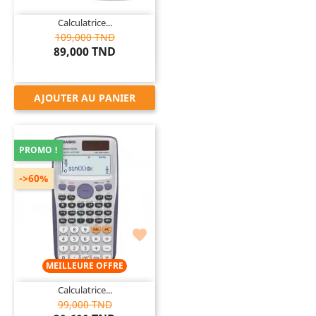
Calculatrice...
109,000 TND
89,000 TND
AJOUTER AU PANIER
PROMO !
->60%

MEILLEURE OFFRE
Calculatrice...
99,000 TND