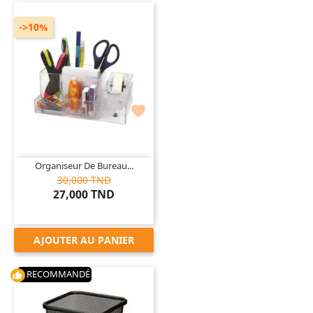
->10%

Organiseur De Bureau...
30,000 TND
27,000 TND
AJOUTER AU PANIER
RECOMMANDÉ
thumb_up