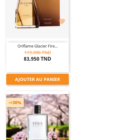

Oriflame Glacier Fire...
119,900 TND
83,950 TND
AJOUTER AU PANIER
->30%