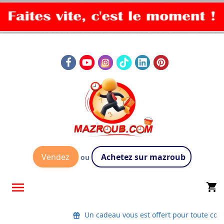
Vendez
Achetez sur mazroub
ou

shopping_cart
Un cadeau vous est offert pour toute co