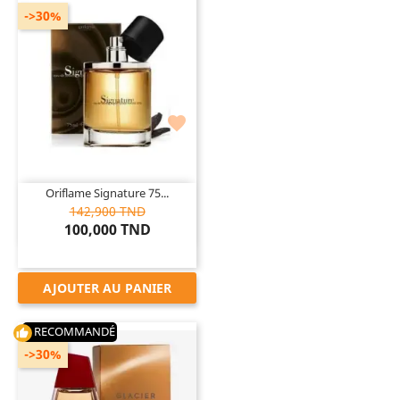
->30%

Oriflame Signature 75...
142,900 TND
100,000 TND
AJOUTER AU PANIER
RECOMMANDÉ
thumb_up
->30%