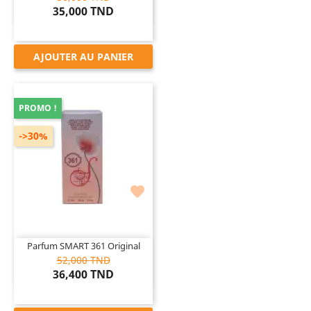
35,000 TND
AJOUTER AU PANIER
PROMO !
->30%

Parfum SMART 361 Original
52,000 TND
36,400 TND