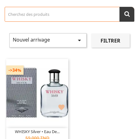
Nouvel arrivage

FILTRER
->34%

WHISKY Silver • Eau De...
59,000 TND