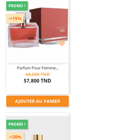
PROMO !
->15%

Parfum Pour Femme...
68,000 TND
57,800 TND
AJOUTER AU PANIER
PROMO !
->20%