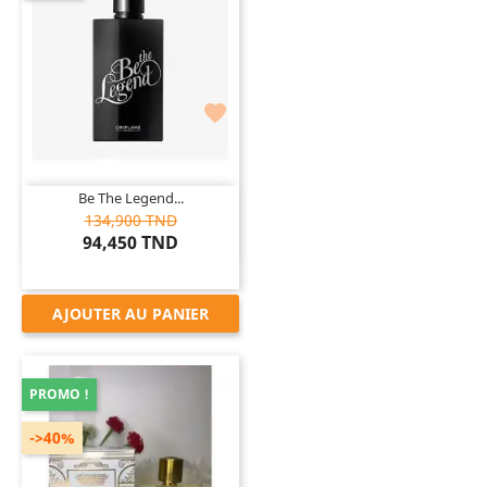

Be The Legend...
134,900 TND
94,450 TND
AJOUTER AU PANIER
PROMO !
->40%