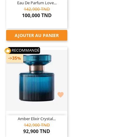
Eau De Parfum Love...
142,900 TND
100,000 TND
AJOUTER AU PANIER
RECOMMANDÉ
thumb_up
->35%

Amber Elixir Crystal...
142,900 TND
92,900 TND