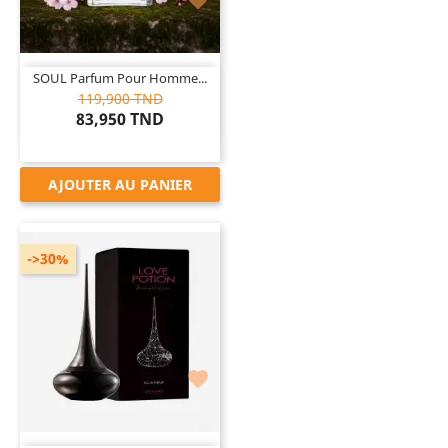

SOUL Parfum Pour Homme...
119,900 TND
83,950 TND
AJOUTER AU PANIER
->30%
