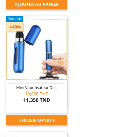
AJOUTER AU PANIER
Promo Aid
->40%

Mini Vaporisateur De...
19,000 TND
11,350 TND
CHOISIR OPTION