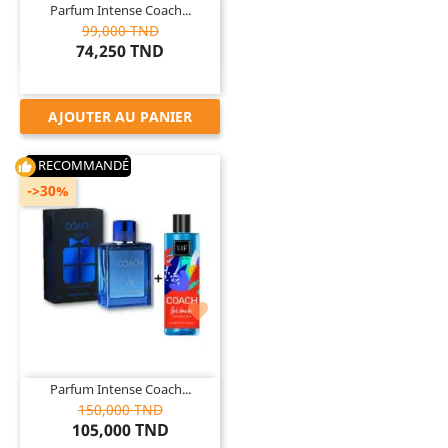
Parfum Intense Coach...
99,000 TND
74,250 TND
AJOUTER AU PANIER
RECOMMANDÉ
thumb_up
->30%

Parfum Intense Coach...
150,000 TND
105,000 TND