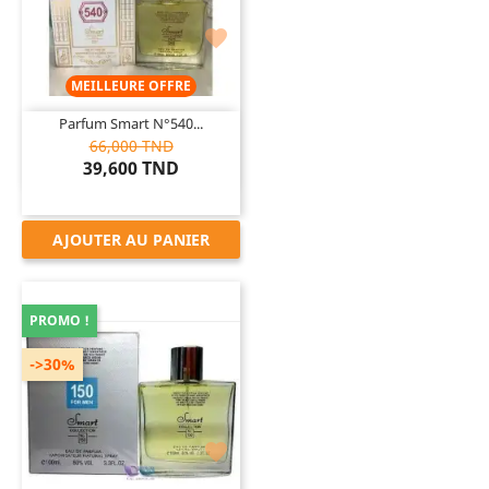

MEILLEURE OFFRE
Parfum Smart N°540...
66,000 TND
39,600 TND
AJOUTER AU PANIER
PROMO !
->30%
