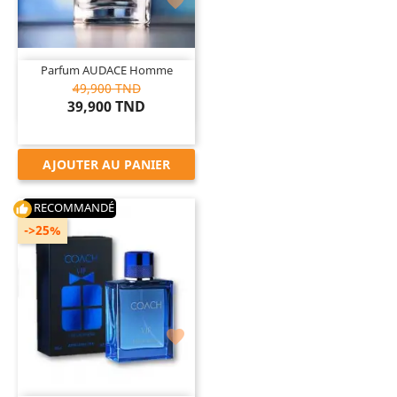

Parfum AUDACE Homme
49,900 TND
39,900 TND
AJOUTER AU PANIER
RECOMMANDÉ
thumb_up
->25%
