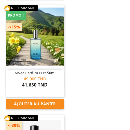
RECOMMANDÉ
thumb_up
PROMO !
->15%

Arvea Parfum BOY 50ml
49,000 TND
41,650 TND
AJOUTER AU PANIER
RECOMMANDÉ
thumb_up
->30%