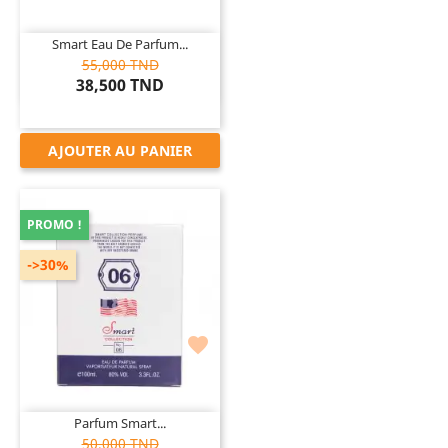
Smart Eau De Parfum...
55,000 TND
38,500 TND
AJOUTER AU PANIER
PROMO !
->30%

Parfum Smart...
50,000 TND