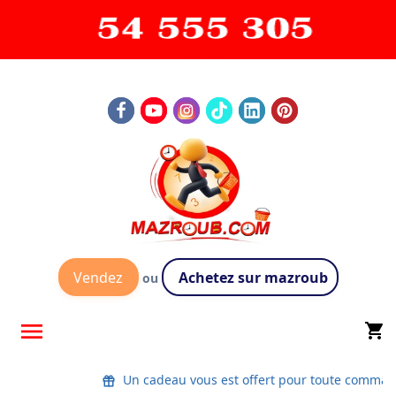
Vendez
Achetez sur mazroub
ou

shopping_cart
Un cadeau vous est offert pour toute comman