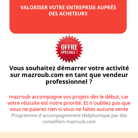
VALORISER VOTRE ENTREPRISE AUPRÈS
DES ACHETEURS
Vous souhaitez démarrer votre activité
sur mazroub.com en tant que vendeur
professionnel ?
mazroub accompagne vos projets dès le début, car
votre réussite est notre priorité. Et n'oubliez pas que
vous ne paierez rien si vous ne faites aucune vente
Programme d’accompagnement téléphonique par des
conseillers mazroub.com