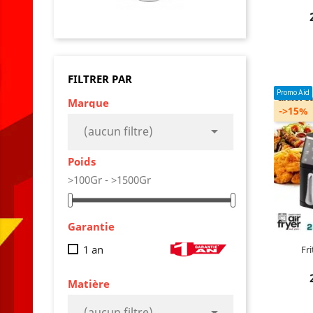
AJO
FILTRER PAR
Promo Aid
Marque
->15%

(aucun filtre)
Poids
>100Gr - >1500Gr
Garantie
1 an
Fri
Matière
AJO

(aucun filtre)