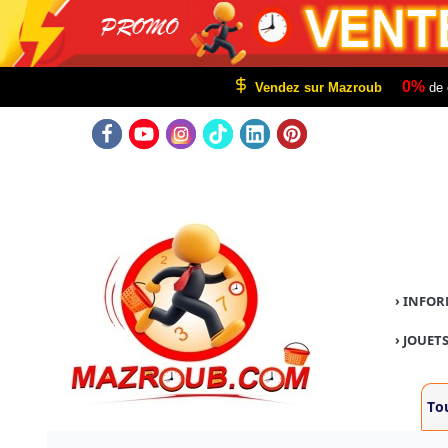
0%
Vendez sur Mazroub
de 
›
INFOR
›
JOUETS