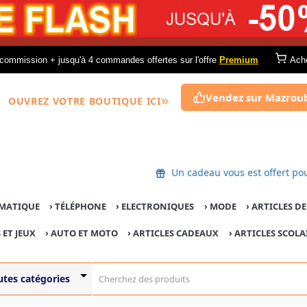
commission + jusqu'à 4 commandes offertes sur l'offre
Premium
Ach
Vendez sur Mazrou
OUVREZ VOTRE BOUTIQUE ICI
Un cadeau vous est offe
MATIQUE
›
TÉLÉPHONE
›
ELECTRONIQUES
›
MODE
›
ARTICLES D
 ET JEUX
›
AUTO ET MOTO
› ARTICLES CADEAUX
›
ARTICLES SCOLA