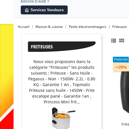
BESOIN D'AIDE ?
Services Vendeurs
Accueil
Maison & cuisine
Petits électroménagers
Friteuses


FRITEUSES
Promo Aid
Nous vous proposons dans la
->20%
catégorie "Friteuses" les produits
suivants : Friteuse - Sans Huile -
Pegasus - Noir - 1500W- 2.2L - 0.80
Mo
KG - Garantie 1 An , Topmatic
Mat
Friteuse sans huile - 1450W - Frite
C
escalope pané - Garantie 1an ,
Princess Mini frit...
Frit