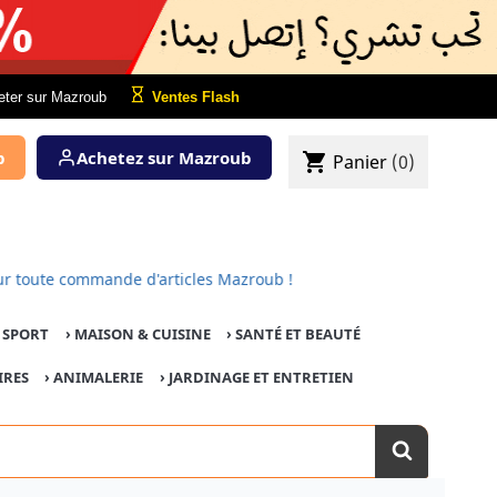
eter sur Mazroub
Ventes Flash
b
Achetez sur Mazroub
shopping_cart
Panier
(0)
rt pour toute commande d'articles Mazroub !
E SPORT
›
MAISON & CUISINE
›
SANTÉ ET BEAUTÉ
IRES
›
ANIMALERIE
›
JARDINAGE ET ENTRETIEN