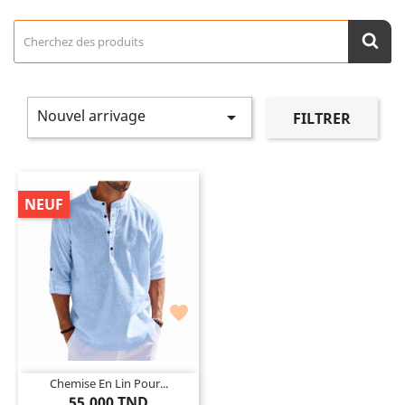
Nouvel arrivage

FILTRER
NEUF

Chemise En Lin Pour...
55,000 TND