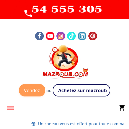
Vendez
Achetez sur mazroub
ou

shopping_cart
Un cadeau vous est offert pour toute command