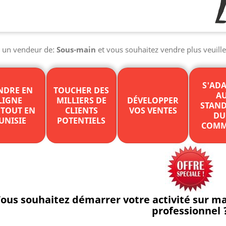
s un vendeur de:
Sous-main
et vous souhaitez vendre plus veuille
S'AD
NDRE EN
TOUCHER DES
A
LIGNE
MILLIERS DE
DÉVELOPPER
STAN
TOUT EN
CLIENTS
VOS VENTES
DU
UNISIE
POTENTIELS
COMM
ous souhaitez démarrer votre activité sur 
professionnel 