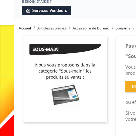
BESOIN D'AIDE ?
Services Vendeurs
Accueil
Articles scolaires
Accessoire de bureau
Sous-main
Pas 
SOUS-MAIN
"So
Nous vous proposons dans la
Vous 
catégorie "Sous-main" les
produ
produits suivants :
R
ou e
Si v
votr