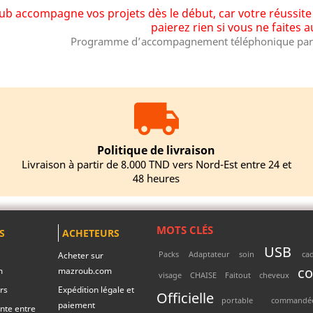
b accompagne vos projets dès le début, car votre réussite e
paierez rien si vous ne faites 
Programme d’accompagnement téléphonique par 
Politique de livraison
Livraison à partir de 8.000 TND vers Nord-Est entre 24 et
48 heures
MOTS CLÉS
S
ACHETEURS
USB
Packs
Adaptateur
soin
ca
Acheter sur
c
m
mazroub.com
visage
CHAISE
Faitout
cheveux
rs
Expédition légale et
Officielle
portable
commandé
paiement
nte entre