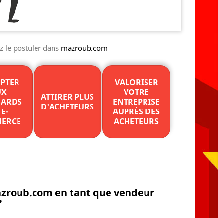
z le postuler dans
mazroub.com
APTER
VALORISER
UX
VOTRE
ATTIRER PLUS
DARDS
ENTREPRISE
D'ACHETEURS
 E-
AUPRÈS DES
ERCE
ACHETEURS
mazroub.com en tant que vendeur
?