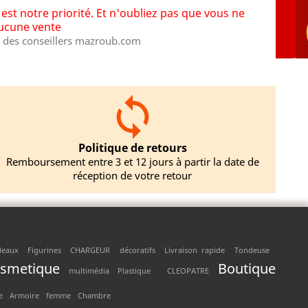
st notre priorité. Et n'oubliez pas que vous ne
aucune vente
des conseillers mazroub.com
Politique de retours
Remboursement entre 3 et 12 jours à partir la date de
réception de votre retour
deaux
Figurines
CHARGEUR
décoratifs
Livraison rapide
Tondeuse
osmetique
Boutique
multimédia
Plastique
CLEOPATRE
e
Armoire
femme
Chambre