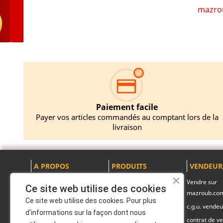
mazrou
Paiement facile
Payer vos articles commandés au comptant lors de la
livraison
A PROPOS
PRODUITS
VENDEUR
Mentions légales
Promotions
Vendre sur
Ce site web utilise des cookies
mazroub.co
A propos
Nouveaux produits
Ce site web utilise des cookies. Pour plus
c.g.u. vendeu
Politique de
Pack produits
d'informations sur la façon dont nous
confidentialité
contrat de ve
Marques officiels