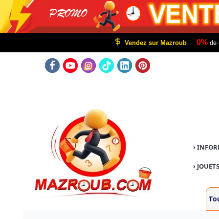
0%
Vendez sur Mazroub
de 
›
INFOR
›
JOUETS