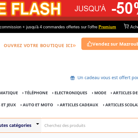
commission + jusqu'à 4 commandes offertes sur l'offre
Premium
Ach
Vendez sur Mazrou
OUVREZ VOTRE BOUTIQUE ICI
Un cadeau vous est offer
MATIQUE
›
TÉLÉPHONE
›
ELECTRONIQUES
›
MODE
›
ARTICLES D
 ET JEUX
›
AUTO ET MOTO
› ARTICLES CADEAUX
›
ARTICLES SCOLA