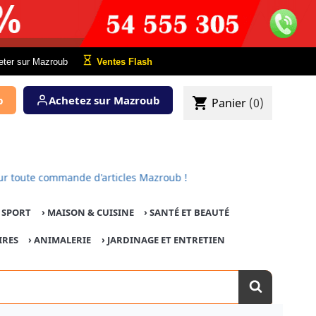
eter sur Mazroub
Ventes Flash
b
Achetez sur Mazroub
shopping_cart
Panier
(0)
t pour toute commande d'articles Mazroub !
E SPORT
›
MAISON & CUISINE
›
SANTÉ ET BEAUTÉ
IRES
›
ANIMALERIE
›
JARDINAGE ET ENTRETIEN