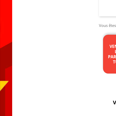
Vous ête
VE
PAR
T
V