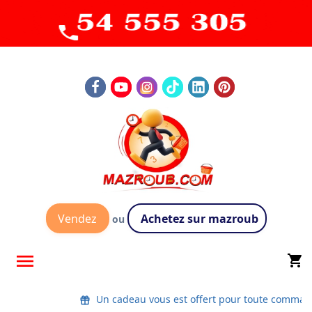
Vendez
Achetez sur mazroub
ou

shopping_cart
Un cadeau vous est offert pour toute comman