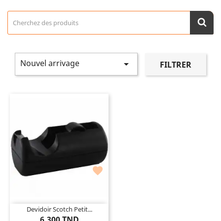
Nouvel arrivage

FILTRER

Devidoir Scotch Petit...
6,300 TND