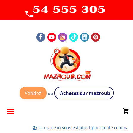
Vendez
Achetez sur mazroub
ou

shopping_cart
Un cadeau vous est offert pour toute command