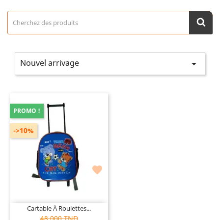
Nouvel arrivage

PROMO !
->10%

Cartable À Roulettes...
48,000 TND