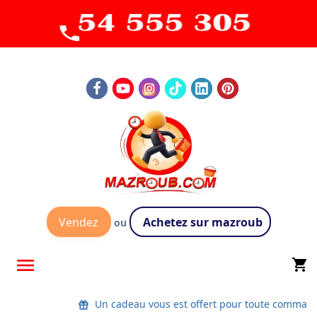
Vendez
Achetez sur mazroub
ou

shopping_cart
Un cadeau vous est offert pour toute command