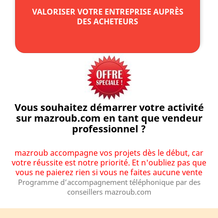
VALORISER VOTRE ENTREPRISE AUPRÈS
DES ACHETEURS
Vous souhaitez démarrer votre activité
sur mazroub.com en tant que vendeur
professionnel ?
mazroub accompagne vos projets dès le début, car
votre réussite est notre priorité. Et n'oubliez pas que
vous ne paierez rien si vous ne faites aucune vente
Programme d’accompagnement téléphonique par des
conseillers mazroub.com