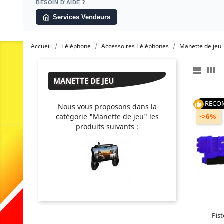
BESOIN D'AIDE ?
Services Vendeurs
Accueil
Téléphone
Accessoires Téléphones
Manette de jeu


MANETTE DE JEU
RECO
thumb_up
Nous vous proposons dans la
->6%
catégorie "Manette de jeu" les
produits suivants :
Propriété
téléphone
Âge
Pist