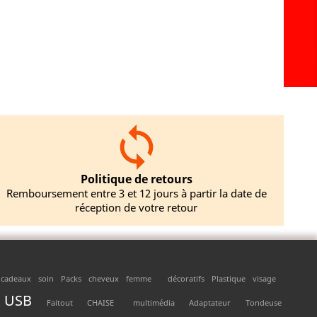
Politique de retours
Remboursement entre 3 et 12 jours à partir la date de
réception de votre retour
cadeaux
soin
Packs
cheveux
femme
décoratifs
Plastique
visage
USB
Faitout
CHAISE
multimédia
Adaptateur
Tondeuse