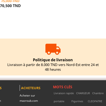
75,000 TND
70,500 TND
UTER AU PANIER
Politique de livraison
Livraison à partir de 8.000 TND vers Nord-Est entre 24 et
48 heures
MOTS CLÉS
S
ACHETEURS
Livraison rapide
CHARGEUR
Chambre
Acheter sur
m
mazroub.com
portable
Figurines
CLEOPATRE