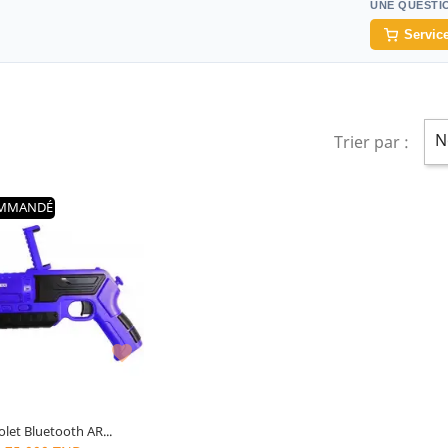
UNE QUESTI
Service
N
Trier par :
MMANDÉ
 : Support extensible pour
s portables de 4 à 6 pouces
Couleur : Bleu
s : à partir de 6 ans

olet Bluetooth AR...
10
articles restants