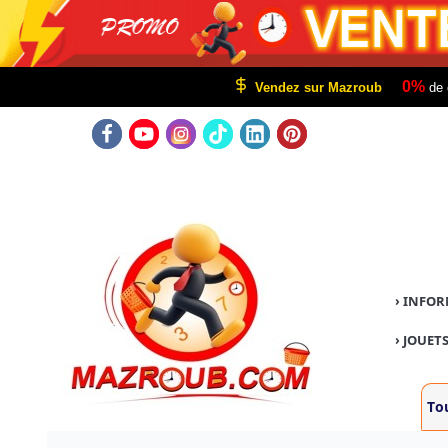
0%
Vendez sur Mazroub
de 
›
INFOR
›
JOUETS