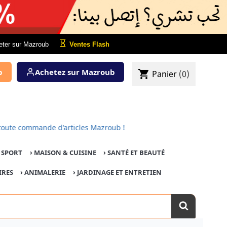
eter sur Mazroub
Ventes Flash
b
Achetez sur Mazroub
shopping_cart
Panier
(0)
our toute commande d'articles Mazroub !
E SPORT
›
MAISON & CUISINE
›
SANTÉ ET BEAUTÉ
IRES
›
ANIMALERIE
›
JARDINAGE ET ENTRETIEN