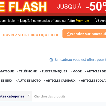
commission + jusqu'à 4 commandes offertes sur l'offre
Premium
Ach
Vendez sur Mazrou
OUVREZ VOTRE BOUTIQUE ICI
Un cadeau vous est offert p
MATIQUE
›
TÉLÉPHONE
›
ELECTRONIQUES
›
MODE
›
ARTICLES D
 ET JEUX
›
AUTO ET MOTO
› ARTICLES CADEAUX
›
ARTICLES SCOLA