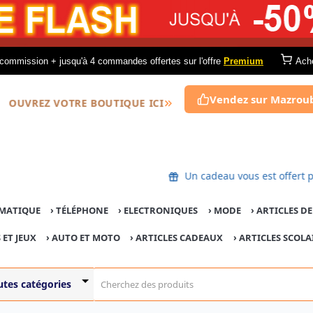
commission + jusqu'à 4 commandes offertes sur l'offre
Premium
Ach
Vendez sur Mazrou
OUVREZ VOTRE BOUTIQUE ICI
Un cadeau vous est offe
MATIQUE
›
TÉLÉPHONE
›
ELECTRONIQUES
›
MODE
›
ARTICLES D
 ET JEUX
›
AUTO ET MOTO
› ARTICLES CADEAUX
›
ARTICLES SCOLA