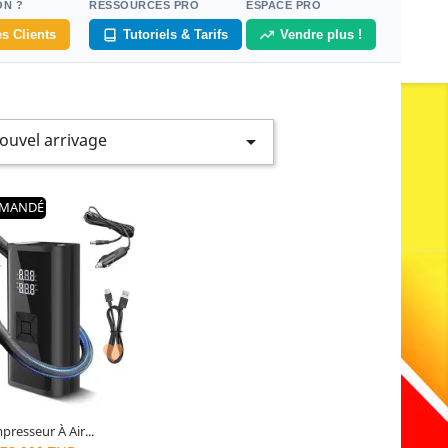
ON ?
RESSOURCES PRO
ESPACE PRO
s Clients
Tutoriels & Tarifs
Vendre plus !
ouvel arrivage

MANDÉ

resseur À Air...
0
articles restants