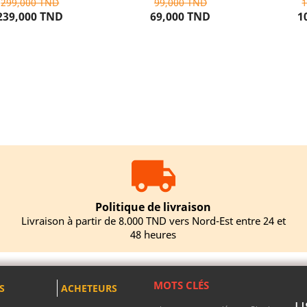
299,000 TND
99,000 TND
239,000 TND
69,000 TND
1
UTER AU PANIER
AJOUTER AU PANIER
AJOU
Politique de livraison
Livraison à partir de 8.000 TND vers Nord-Est entre 24 et
48 heures
MOTS CLÉS
S
ACHETEURS
U