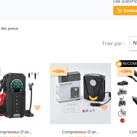
UNE QUESTI
Service
n des pneus
N
Trier par :
RECOM
thumb_up
->30%
->39%
atterie : 10000mAH
Taille : 14.5×7.5×18.5 cm
Voltage : 12V


mpresseur D’air...
Compresseur D’air...
Comp
10
articles restants
10
articles restants
1