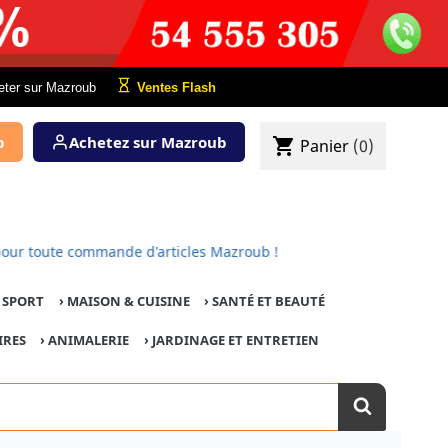
eter sur Mazroub
Ventes Flash
b
Achetez sur Mazroub
shopping_cart
Panier
(0)
rt pour toute commande d'articles Mazroub !
E SPORT
›
MAISON & CUISINE
›
SANTÉ ET BEAUTÉ
IRES
›
ANIMALERIE
›
JARDINAGE ET ENTRETIEN