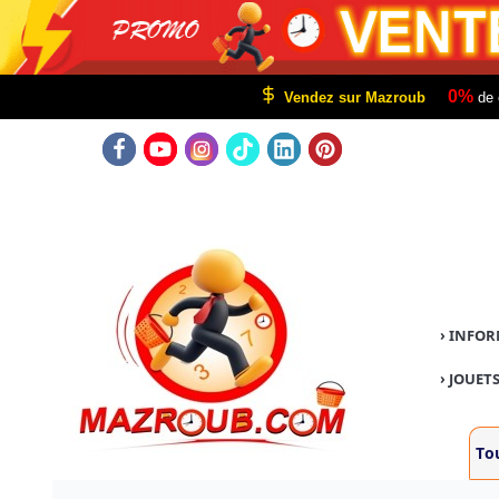
0%
Vendez sur Mazroub
de 
›
INFOR
›
JOUETS