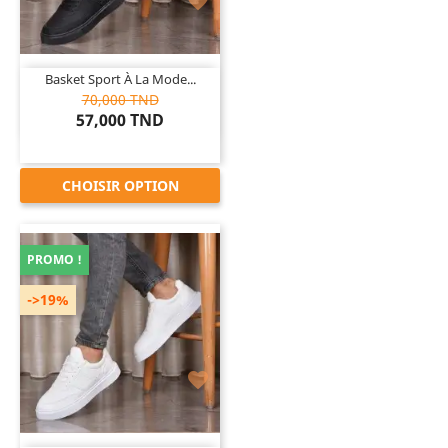

Basket Sport À La Mode...
70,000 TND
57,000 TND
CHOISIR OPTION
PROMO !
->19%
