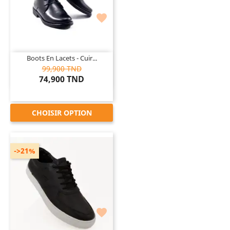

Boots En Lacets - Cuir...
99,900 TND
74,900 TND
CHOISIR OPTION
->21%
