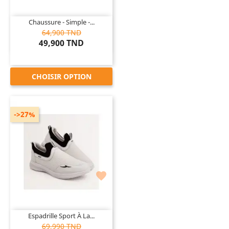
Chaussure - Simple -...
64,900 TND
49,900 TND
CHOISIR OPTION
->27%

Espadrille Sport À La...
69,990 TND