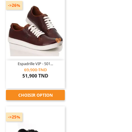
->26%

Espadrille VIP - 501...
69,900 TND
51,900 TND
CHOISIR OPTION
->25%