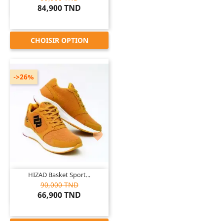
84,900 TND
CHOISIR OPTION
->26%

HIZAD Basket Sport...
90,000 TND
66,900 TND