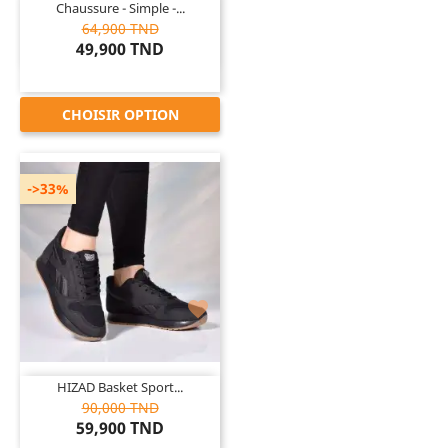
Chaussure - Simple -...
64,900 TND
49,900 TND
CHOISIR OPTION
->33%

HIZAD Basket Sport...
90,000 TND
59,900 TND