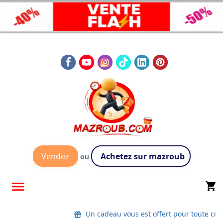
Vendez
Achetez sur mazroub
ou

shopping_cart
Un cadeau vous est offert pour toute com