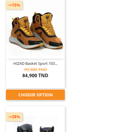
->15%

HIZAD Basket Sport 103...
99,900 TND
84,900 TND
CHOISIR OPTION
->28%