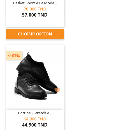
Basket Sport À La Mode...
70,000 TND
57,000 TND
CHOISIR OPTION
->31%

Bottine - Stretch À...
64,900 TND
44,900 TND