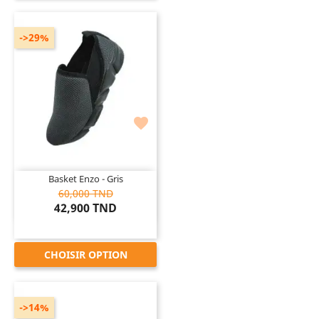
->29%

Basket Enzo - Gris
60,000 TND
42,900 TND
CHOISIR OPTION
->14%