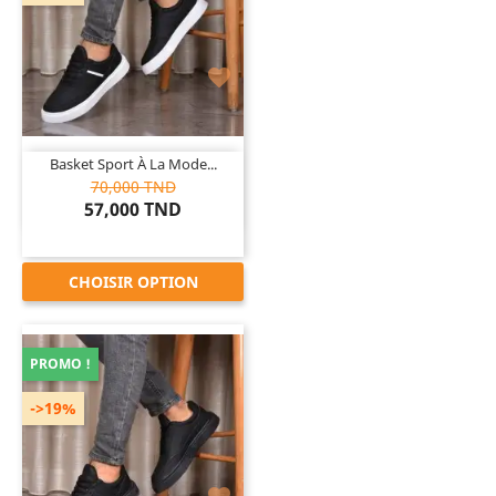

Basket Sport À La Mode...
70,000 TND
57,000 TND
CHOISIR OPTION
PROMO !
->19%