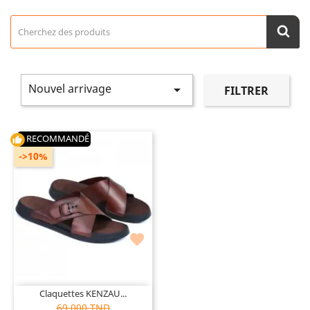
Nouvel arrivage

FILTRER
RECOMMANDÉ
thumb_up
->10%

Claquettes KENZAU...
69,000 TND