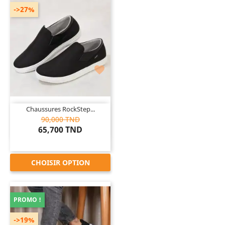
->27%

Chaussures RockStep...
90,000 TND
65,700 TND
CHOISIR OPTION
PROMO !
->19%