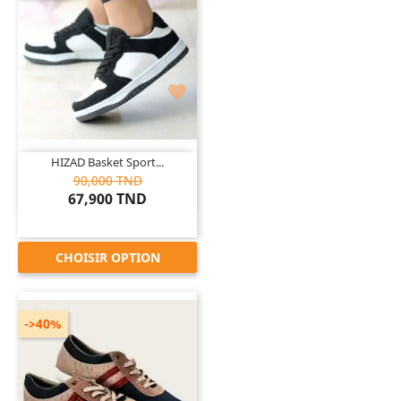

HIZAD Basket Sport...
90,000 TND
67,900 TND
CHOISIR OPTION
->40%