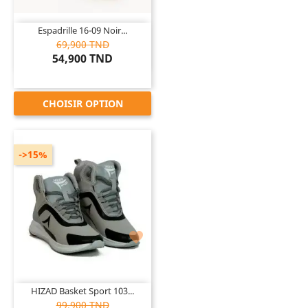
Espadrille 16-09 Noir...
69,900 TND
54,900 TND
CHOISIR OPTION
->15%

HIZAD Basket Sport 103...
99,900 TND