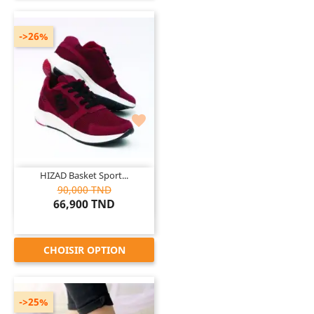
->26%

HIZAD Basket Sport...
90,000 TND
66,900 TND
CHOISIR OPTION
->25%