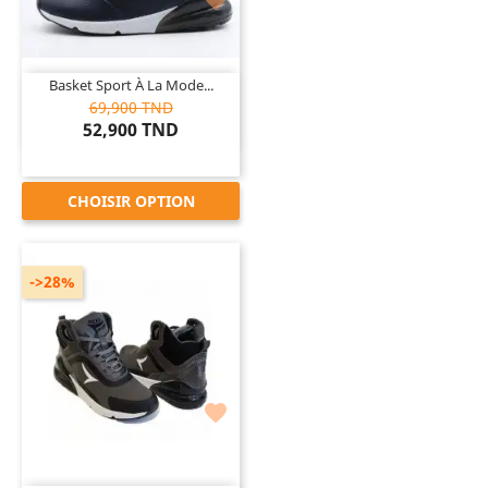

Basket Sport À La Mode...
69,900 TND
52,900 TND
CHOISIR OPTION
->28%
