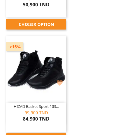
50,900 TND
CHOISIR OPTION
->15%

HIZAD Basket Sport 103...
99,900 TND
84,900 TND