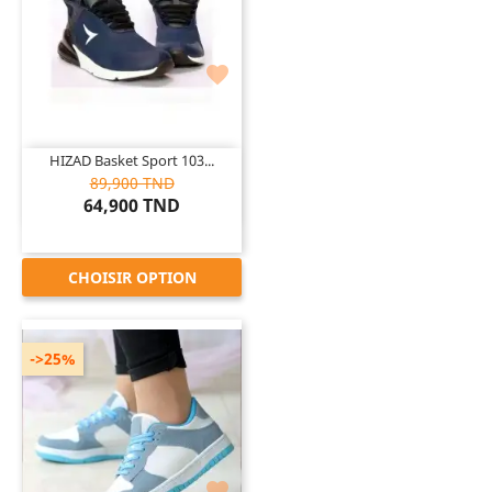

HIZAD Basket Sport 103...
89,900 TND
64,900 TND
CHOISIR OPTION
->25%
