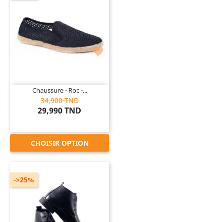

Chaussure - Roc -...
34,900 TND
29,990 TND
CHOISIR OPTION
->25%