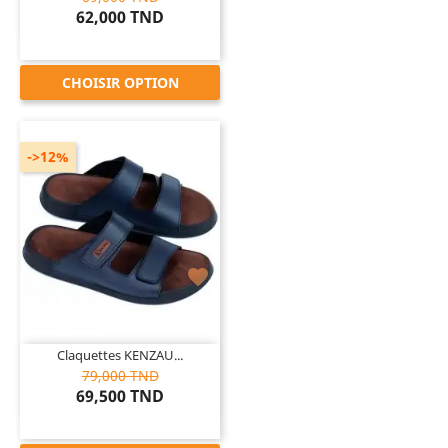
62,000 TND
CHOISIR OPTION
->12%

Claquettes KENZAU...
79,000 TND
69,500 TND