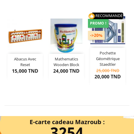
RECOMMANDÉ
thumb_up
PROMO !
->20%
Pochette
Géométrique
Abacus Avec
Mathematics
Staedtler
Reset
Wooden Block
Regular
Price
Price
Price
Dernier
15,000 TND
article restant
Dernier
24,000 TND
article restant
25,000 TND
price
2
20,000 TND
articles restants
E-carte cadeau Mazroub :
3254