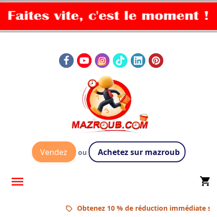
Vendez
Achetez sur mazroub
ou

shopping_cart
Obtenez 10 % de réduction immédiate sur 