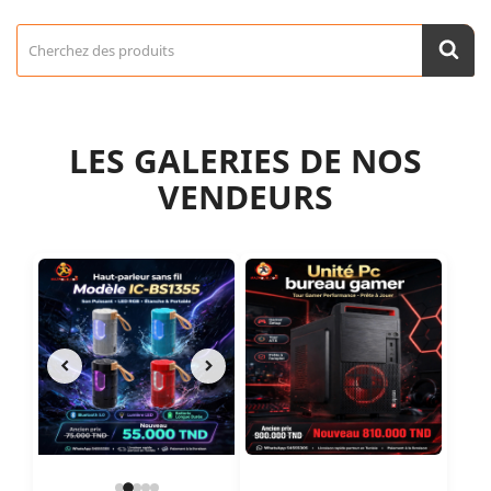
LES GALERIES DE NOS
VENDEURS
chevron_left
chevron_right