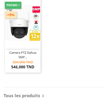
PROMO !
->9%
Camera PTZ Dahua
5MP...
600,000 TND
546,000 TND
Tous les produits
