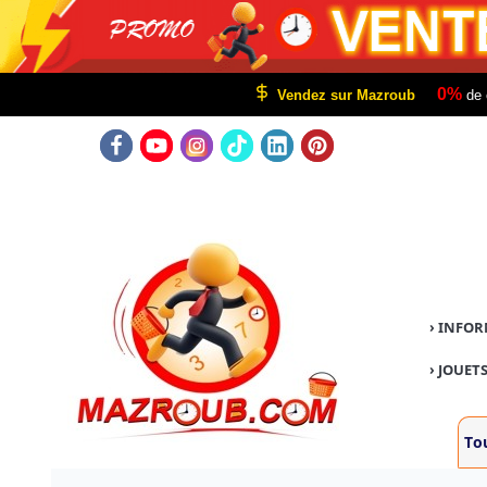
0%
Vendez sur Mazroub
de 
›
INFOR
›
JOUETS