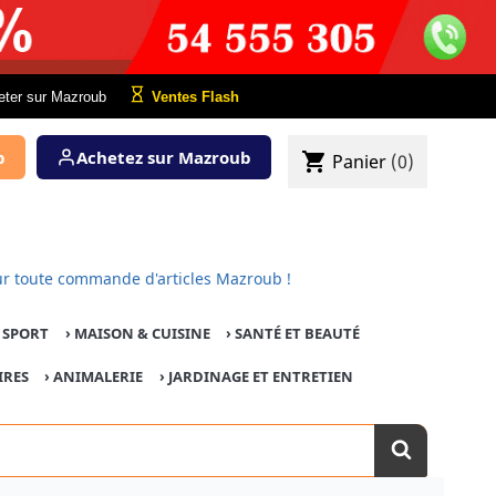
eter sur Mazroub
Ventes Flash
b
Achetez sur Mazroub
shopping_cart
Panier
(0)
t pour toute commande d'articles Mazroub !
E SPORT
›
MAISON & CUISINE
›
SANTÉ ET BEAUTÉ
IRES
›
ANIMALERIE
›
JARDINAGE ET ENTRETIEN