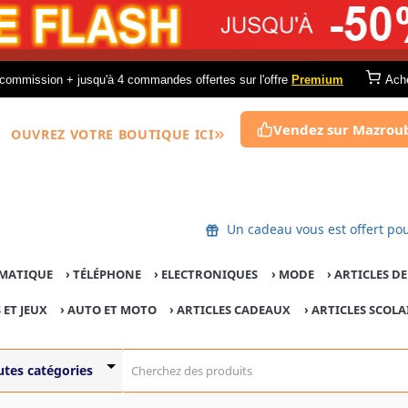
commission + jusqu'à 4 commandes offertes sur l'offre
Premium
Ach
Vendez sur Mazrou
OUVREZ VOTRE BOUTIQUE ICI
Un cadeau vous est offer
MATIQUE
›
TÉLÉPHONE
›
ELECTRONIQUES
›
MODE
›
ARTICLES D
 ET JEUX
›
AUTO ET MOTO
› ARTICLES CADEAUX
›
ARTICLES SCOLA