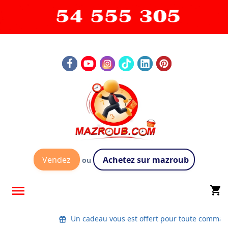
Vendez
Achetez sur mazroub
ou

shopping_cart
Un cadeau vous est offert pour toute comman