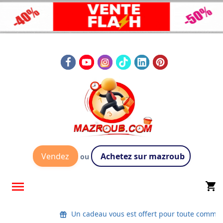
Vendez
Achetez sur mazroub
ou

shopping_cart
Un cadeau vous est offert pour toute comman