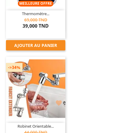
MEILLEURE OFFRE
Thermomètre...
69,000 TND
39,000 TND
AJOUTER AU PANIER
->34%

Robinet Orientable...
44,000 TND