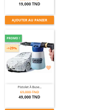
19,000 TND
AJOUTER AU PANIER
PROMO !
->29%

Pistolet À Buse...
69,000 TND
49,000 TND