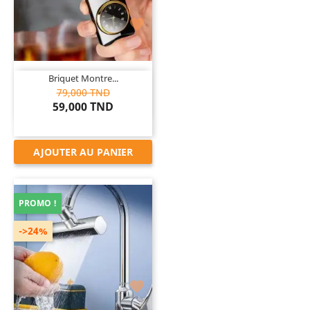

Briquet Montre...
79,000 TND
59,000 TND
AJOUTER AU PANIER
PROMO !
->24%
