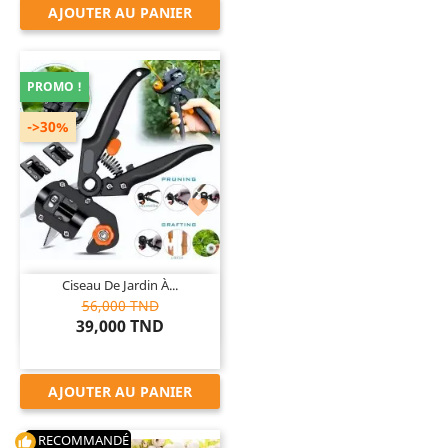
AJOUTER AU PANIER
PROMO !
->30%

Ciseau De Jardin À...
56,000 TND
39,000 TND
AJOUTER AU PANIER
RECOMMANDÉ
thumb_up