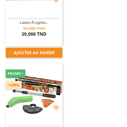

Lasers À Lignes...
59,000 TND
39,000 TND
AJOUTER AU PANIER
PROMO !
->29%
