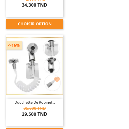
34,300 TND
CHOISIR OPTION
->16%

Douchette De Robinet...
35,000 TND
29,500 TND