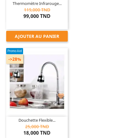
Thermomètre Infrarouge...
119,000 TND
99,000 TND
AJOUTER AU PANIER
Promo Aid
->28%

Douchette Flexible...
25,000 TND
18,000 TND