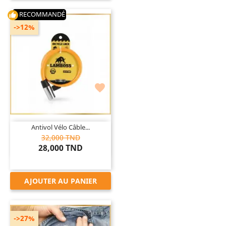
RECOMMANDÉ
thumb_up
->12%

Antivol Vélo Câble...
32,000 TND
28,000 TND
AJOUTER AU PANIER
->27%