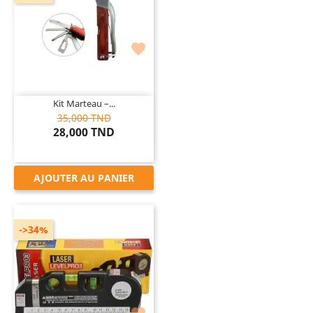

Kit Marteau –...
35,000 TND
28,000 TND
AJOUTER AU PANIER
->34%