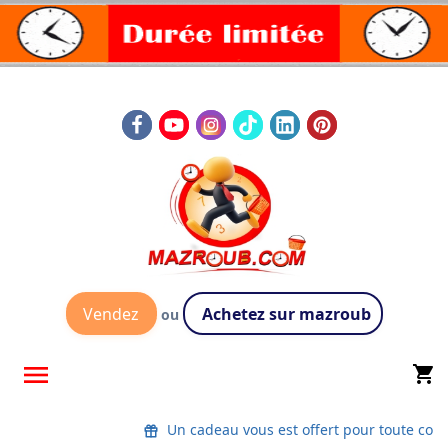
Vendez
Achetez sur mazroub
ou

shopping_cart
Un cadeau vous est offert pour toute comman