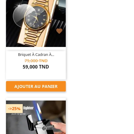

Briquet À Cadran À...
79,000 TND
59,000 TND
AJOUTER AU PANIER
->25%