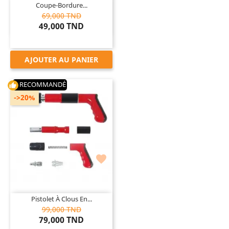
Coupe-Bordure...
69,000 TND
49,000 TND
AJOUTER AU PANIER
RECOMMANDÉ
thumb_up
->20%

Pistolet À Clous En...
99,000 TND
79,000 TND