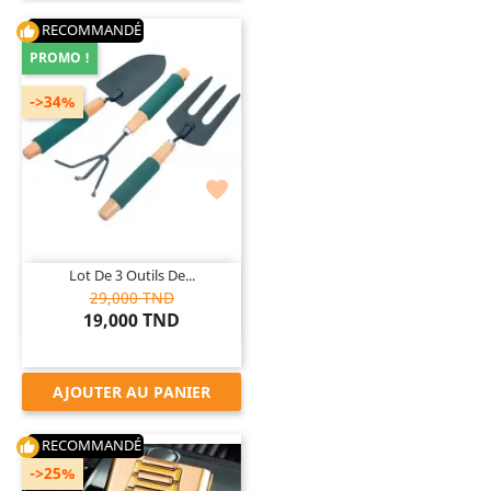
RECOMMANDÉ
thumb_up
PROMO !
->34%

Lot De 3 Outils De...
29,000 TND
19,000 TND
AJOUTER AU PANIER
RECOMMANDÉ
thumb_up
->25%