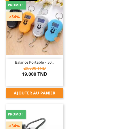
PROMO !
->34%

Balance Portable – 50...
29,000 TND
19,000 TND
AJOUTER AU PANIER
PROMO !
->34%