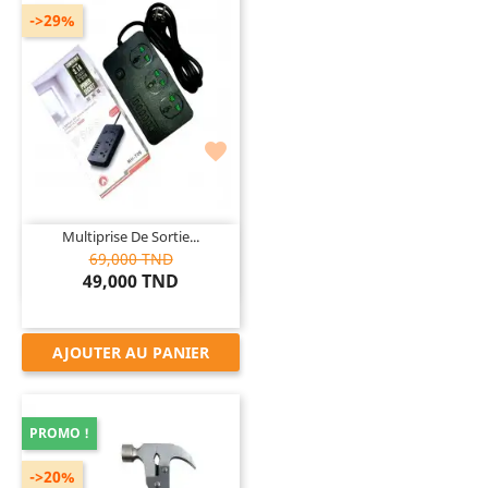
->29%

Multiprise De Sortie...
69,000 TND
49,000 TND
AJOUTER AU PANIER
PROMO !
->20%