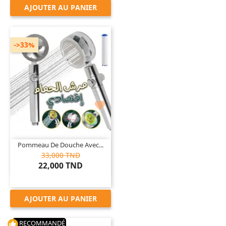
AJOUTER AU PANIER
->33%

Pommeau De Douche Avec...
33,000 TND
22,000 TND
AJOUTER AU PANIER
RECOMMANDÉ
thumb_up