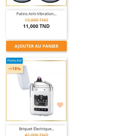
Patins Anti-Vibration...
13,000 TND
11,000 TND
AJOUTER AU PANIER
Promo Aid
->18%

Briquet Électrique...
42,000 TND