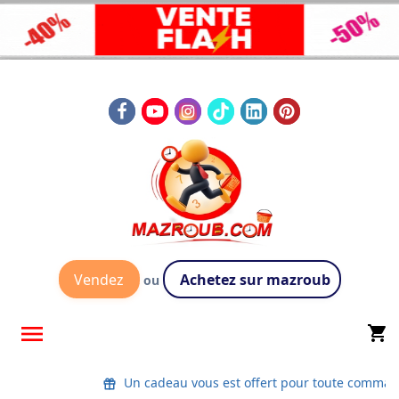
Vendez
Achetez sur mazroub
ou

shopping_cart
Un cadeau vous est offert pour toute comman