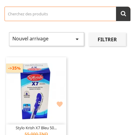
Nouvel arrivage

FILTRER
->35%

Stylo Krish X7 Bleu 50...
55,000 TND