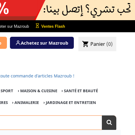
eter sur Mazroub
Ventes Flash
b
Achetez sur Mazroub
shopping_cart
Panier
(0)
pour toute commande d'articles Mazroub !
E SPORT
›
MAISON & CUISINE
›
SANTÉ ET BEAUTÉ
IRES
›
ANIMALERIE
›
JARDINAGE ET ENTRETIEN