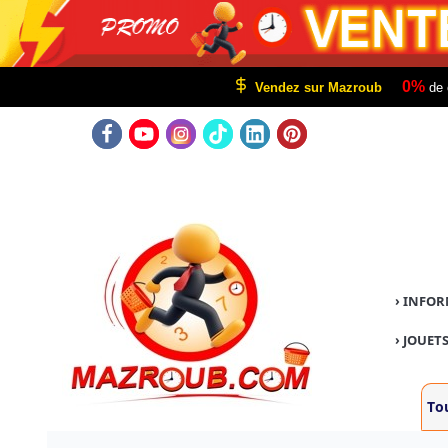
0%
Vendez sur Mazroub
de 
›
INFOR
›
JOUETS