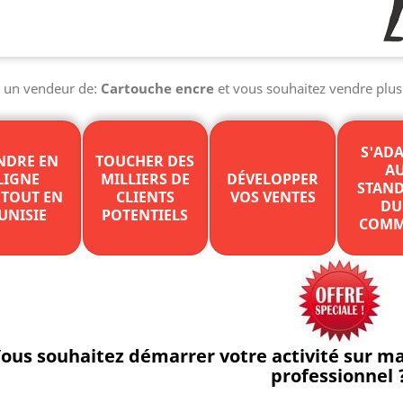
s un vendeur de:
Cartouche encre
et vous souhaitez vendre plus 
S'AD
NDRE EN
TOUCHER DES
A
LIGNE
MILLIERS DE
DÉVELOPPER
STAN
TOUT EN
CLIENTS
VOS VENTES
DU
UNISIE
POTENTIELS
COMM
ous souhaitez démarrer votre activité sur 
professionnel 