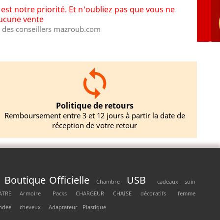
st notre priorité. Et n'oubliez pas que vous ne
aucune vente
des conseillers mazroub.com
Politique de retours
Remboursement entre 3 et 12 jours à partir la date de
réception de votre retour
Boutique Officielle
USB
Chambre
cadeaux
soin
ATRE
Armoire
Packs
CHARGEUR
CHAISE
décoratifs
femme
ndée
cheveux
Adaptateur
Plastique