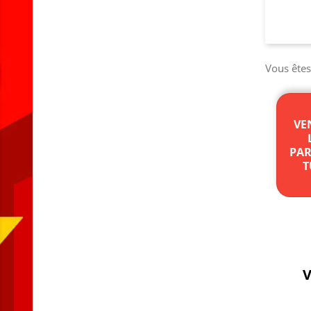
Vous ête
VE
PAR
T
V