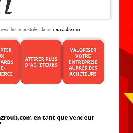
veuillez le postuler dans
mazroub.com
APTER
VALORISER
UX
VOTRE
ATTIRER PLUS
DARDS
ENTREPRISE
D'ACHETEURS
 E-
AUPRÈS DES
ERCE
ACHETEURS
mazroub.com en tant que vendeur
?