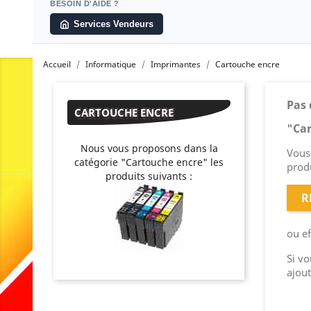
BESOIN D'AIDE ?
Services Vendeurs
Accueil
Informatique
Imprimantes
Cartouche encre
Pas 
CARTOUCHE ENCRE
"Ca
Nous vous proposons dans la
Vous 
catégorie "Cartouche encre" les
produ
produits suivants :
R
ou e
Si v
ajou