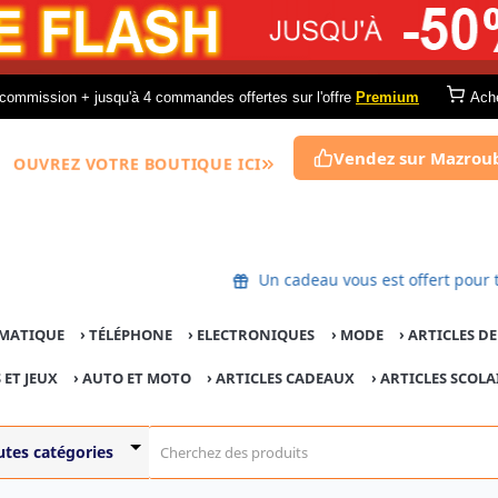
commission + jusqu'à 4 commandes offertes sur l'offre
Premium
Ach
Vendez sur Mazrou
OUVREZ VOTRE BOUTIQUE ICI
Un cadeau vous est offert 
MATIQUE
›
TÉLÉPHONE
›
ELECTRONIQUES
›
MODE
›
ARTICLES D
 ET JEUX
›
AUTO ET MOTO
› ARTICLES CADEAUX
›
ARTICLES SCOLA