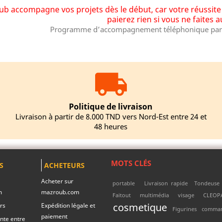
b accompagne vos projets dès le début, car votre réussite e
paierez rien si vous ne faites 
Programme d’accompagnement téléphonique par 
Politique de livraison
Livraison à partir de 8.000 TND vers Nord-Est entre 24 et
48 heures
MOTS CLÉS
S
ACHETEURS
Acheter sur
portable
Livraison rapide
Tondeuse
m
mazroub.com
Faitout
multimédia
visage
CLEOP
cosmetique
rs
Expédition légale et
Figurines
comma
paiement
nte entre