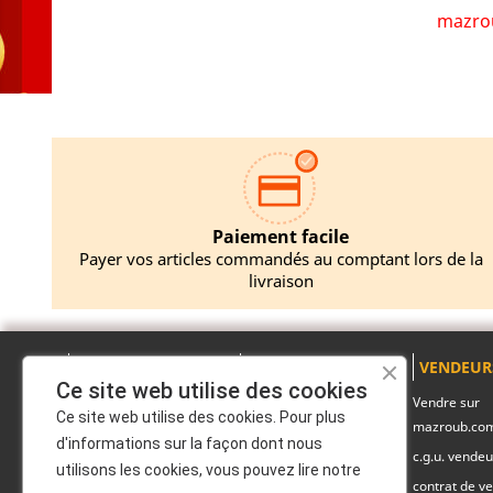
mazrou
Paiement facile
Payer vos articles commandés au comptant lors de la
livraison
A PROPOS
PRODUITS
VENDEUR
Ce site web utilise des cookies
Mentions légales
Promotions
Vendre sur
Ce site web utilise des cookies. Pour plus
mazroub.co
A propos
Nouveaux produits
d'informations sur la façon dont nous
c.g.u. vendeu
Politique de
Pack produits
utilisons les cookies, vous pouvez lire notre
confidentialité
contrat de ve
Marques officiels