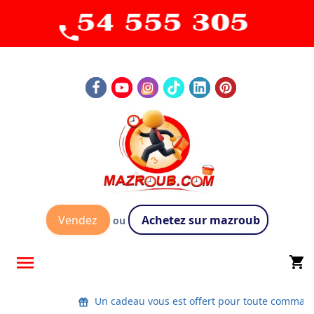
Vendez
Achetez sur mazroub
ou

shopping_cart
Un cadeau vous est offert pour toute comman