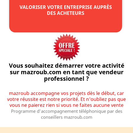
VALORISER VOTRE ENTREPRISE AUPRÈS
DES ACHETEURS
Vous souhaitez démarrer votre activité
sur mazroub.com en tant que vendeur
professionnel ?
mazroub accompagne vos projets dès le début, car
votre réussite est notre priorité. Et n'oubliez pas que
vous ne paierez rien si vous ne faites aucune vente
Programme d’accompagnement téléphonique par des
conseillers mazroub.com