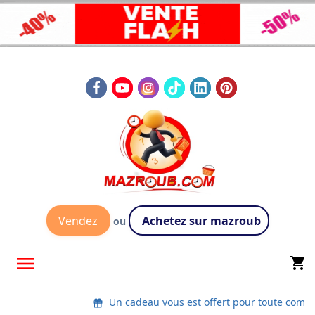
Vendez
Achetez sur mazroub
ou

shopping_cart
Un cadeau vous est offert pour toute com