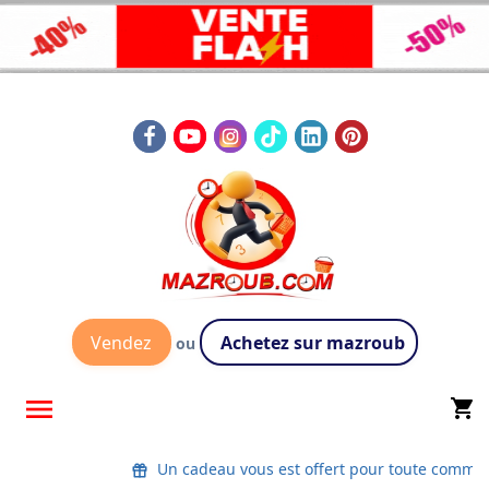
Vendez
Achetez sur mazroub
ou

shopping_cart
Un cadeau vous est offert pour toute comma