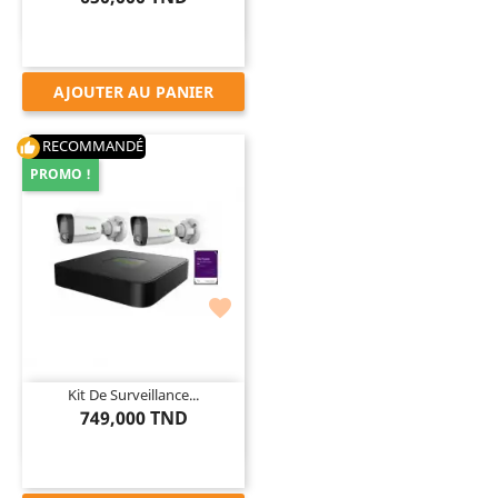
AJOUTER AU PANIER
RECOMMANDÉ
thumb_up
PROMO !

Kit De Surveillance...
749,000 TND