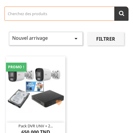
Nouvel arrivage

FILTRER
PROMO !

Pack DVR UNV + 2...
650,000 TND