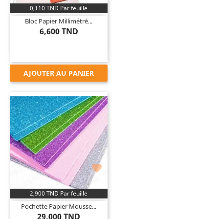
0,110 TND Par feuille
Bloc Papier Millimétré...
6,600 TND
AJOUTER AU PANIER

2,900 TND Par feuille
Pochette Papier Mousse...
29,000 TND