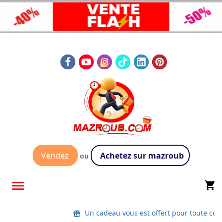
Vendez
Achetez sur mazroub
ou

shopping_cart
Un cadeau vous est offert pour toute co