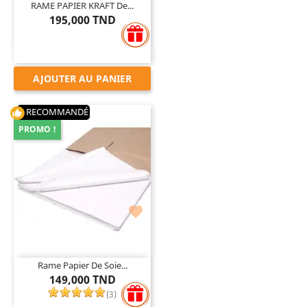
RAME PAPIER KRAFT De...
195,000 TND
AJOUTER AU PANIER
RECOMMANDÉ
thumb_up
PROMO !

Rame Papier De Soie...
149,000 TND
(
3
)