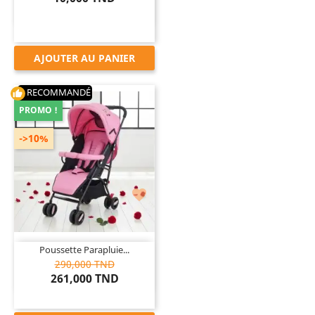
AJOUTER AU PANIER
RECOMMANDÉ
thumb_up
PROMO !
->10%

Poussette Parapluie...
290,000 TND
261,000 TND