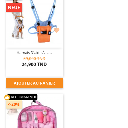
NEUF

Harnais D’aide À La...
39,000 TND
24,900 TND
AJOUTER AU PANIER
RECOMMANDÉ
thumb_up
->20%