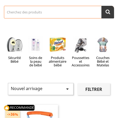
Sécurité
Soins de
Produits
Poussettes
Couches
V
Bébé
la peau
alimentaire
et
Bébé et
de bébé
bébé
Accessoires
Matelas
Nouvel arrivage

FILTRER
RECOMMANDÉ
thumb_up
->36%