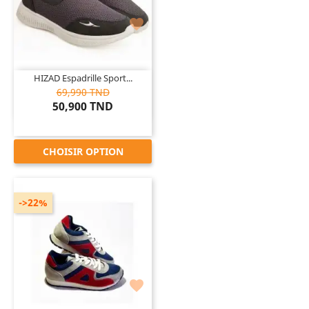

HIZAD Espadrille Sport...
69,990 TND
50,900 TND
CHOISIR OPTION
->22%
