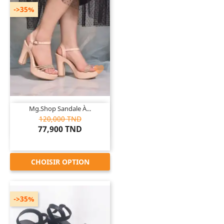
->35%

Mg.Shop Sandale À...
120,000 TND
77,900 TND
CHOISIR OPTION
->35%