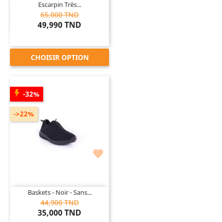
Escarpin Très...
65,000 TND
49,990 TND
CHOISIR OPTION
-32%
->22%

Baskets - Noir - Sans...
44,900 TND
35,000 TND