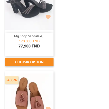

Mg.Shop Sandale À...
120,000 TND
77,900 TND
CHOISIR OPTION
->33%