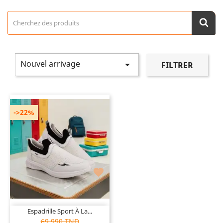
Nouvel arrivage

FILTRER
->22%

Espadrille Sport À La...
69,990 TND