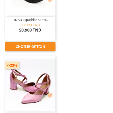

HIZAD Espadrille Sport...
69,990 TND
50,900 TND
CHOISIR OPTION
->23%
