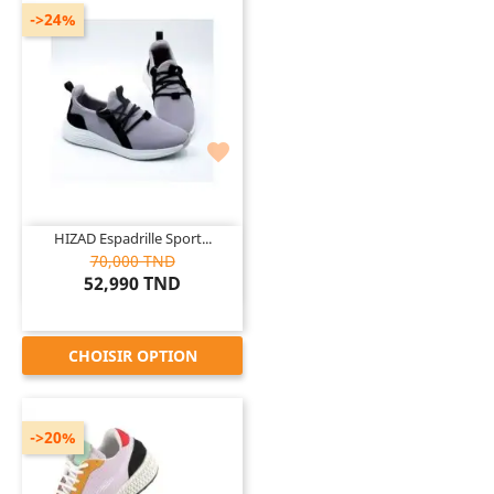
->24%

HIZAD Espadrille Sport...
70,000 TND
52,990 TND
CHOISIR OPTION
->20%