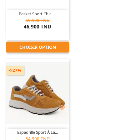
Basket Sport Chic -...
59,900 TND
46,900 TND
CHOISIR OPTION
->27%

Espadrille Sport À La...
54,900 TND