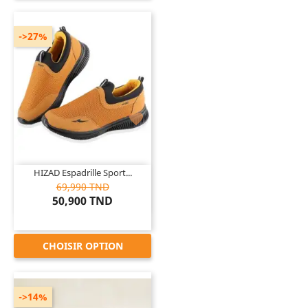
->27%

HIZAD Espadrille Sport...
69,990 TND
50,900 TND
CHOISIR OPTION
->14%