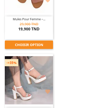

Mules Pour Femme –...
29,900 TND
19,900 TND
CHOISIR OPTION
->35%
