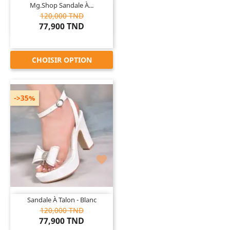
Mg.Shop Sandale À...
120,000 TND
77,900 TND
CHOISIR OPTION
->35%

Sandale À Talon - Blanc
120,000 TND
77,900 TND