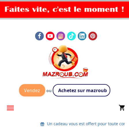
Vendez
Achetez sur mazroub
ou

shopping_cart
Un cadeau vous est offert pour toute co