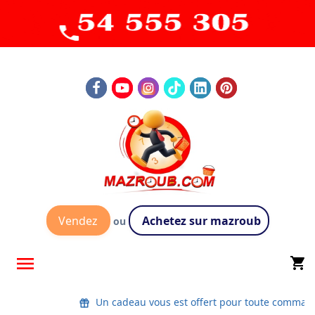
Vendez
Achetez sur mazroub
ou

shopping_cart
Un cadeau vous est offert pour toute comman