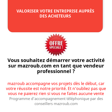
VALORISER VOTRE ENTREPRISE AUPRÈS
DES ACHETEURS
Vous souhaitez démarrer votre activité
sur mazroub.com en tant que vendeur
professionnel ?
mazroub accompagne vos projets dès le début, car
votre réussite est notre priorité. Et n'oubliez pas que
vous ne paierez rien si vous ne faites aucune vente
Programme d’accompagnement téléphonique par des
conseillers mazroub.com