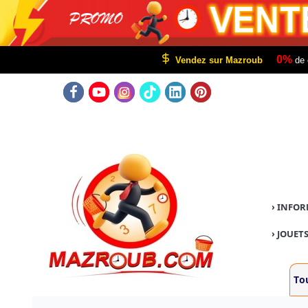
0%
Vendez sur Mazroub
de 
›
INFOR
›
JOUETS