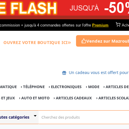
commission + jusqu'à 4 commandes offertes sur l'offre
Premium
Ach
Vendez sur Mazrou
OUVREZ VOTRE BOUTIQUE ICI
Un cadeau vous est offert 
MATIQUE
›
TÉLÉPHONE
›
ELECTRONIQUES
›
MODE
›
ARTICLES D
 ET JEUX
›
AUTO ET MOTO
› ARTICLES CADEAUX
›
ARTICLES SCOLA