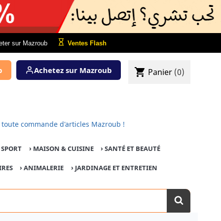
eter sur Mazroub
Ventes Flash
b
Achetez sur Mazroub
shopping_cart
Panier
(0)
pour toute commande d'articles Mazroub !
E SPORT
›
MAISON & CUISINE
›
SANTÉ ET BEAUTÉ
IRES
›
ANIMALERIE
›
JARDINAGE ET ENTRETIEN