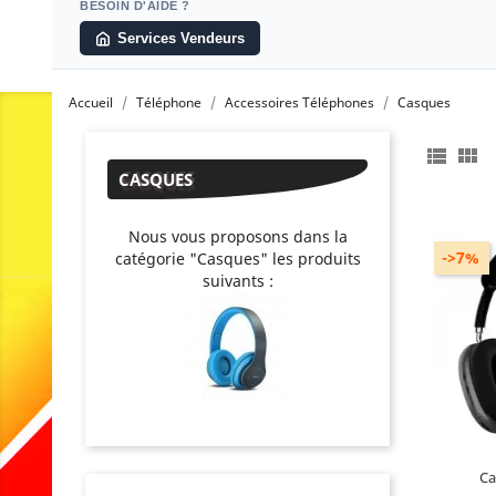
BESOIN D'AIDE ?
Services Vendeurs
Accueil
Téléphone
Accessoires Téléphones
Casques


CASQUES
Nous vous proposons dans la
->7%
catégorie "Casques" les produits
suivants :
Co
Contie
Ca