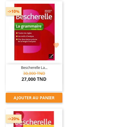
->10%

Bescherelle La...
30,000 TND
27,000 TND
AJOUTER AU PANIER
->20%