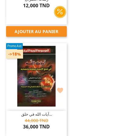
12,000 TND
AJOUTER AU PANIER
Promo Aid
->18%

آيات الله في خلق...
44,000 TND
36,000 TND