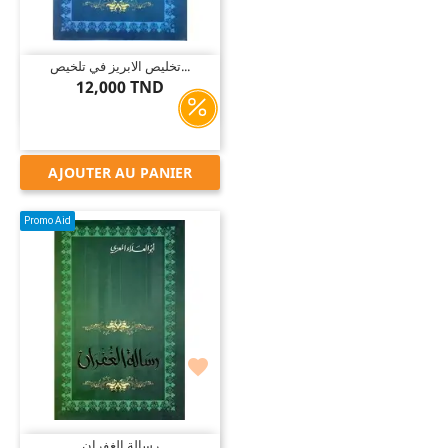
تخليص الابريز في تلخيص...
12,000 TND
AJOUTER AU PANIER
Promo Aid

رسالة الغفران