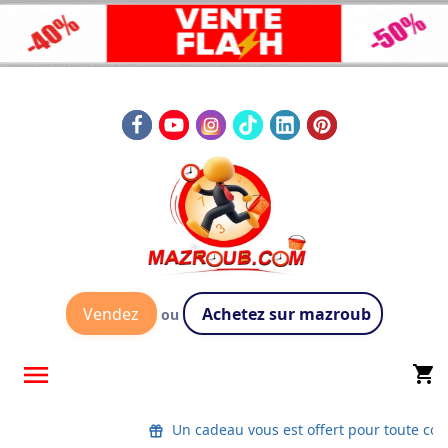
Vendez
Achetez sur mazroub
ou

shopping_cart
Un cadeau vous est offert pour toute com