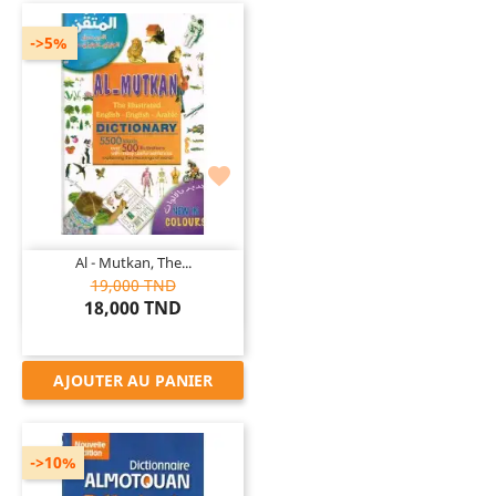
->5%

Al - Mutkan, The...
19,000 TND
18,000 TND
AJOUTER AU PANIER
->10%