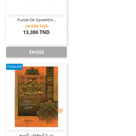
Puzzle De Squelette...
14,000 TND
13,300 TND
ÉPUISÉ
Promo Aid

شرح المعلقات السبع