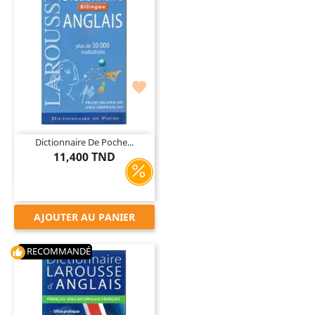

Dictionnaire De Poche...
11,400 TND
AJOUTER AU PANIER
RECOMMANDÉ
thumb_up