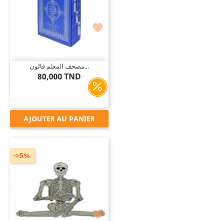

مصحف المعلم قالون...
80,000 TND
AJOUTER AU PANIER
->5%
