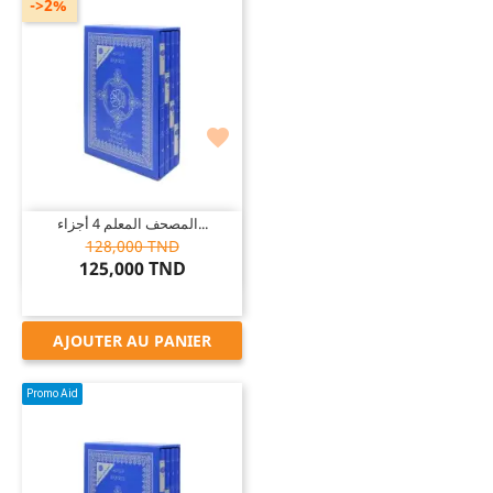
->2%

المصحف المعلم 4 أجزاء...
128,000 TND
125,000 TND
AJOUTER AU PANIER
Promo Aid