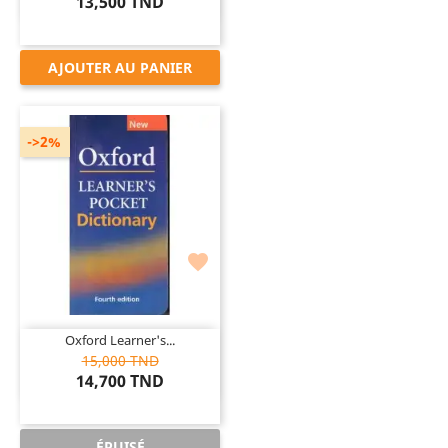
13,500 TND
AJOUTER AU PANIER
->2%

Oxford Learner's...
15,000 TND
14,700 TND
ÉPUISÉ