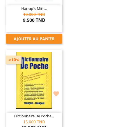
Harrap's Mini...
10,000 TND
9,500 TND
AJOUTER AU PANIER
->10%

Dictionnaire De Poche...
15,000 TND