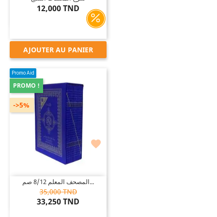
12,000 TND
AJOUTER AU PANIER
Promo Aid
PROMO !
->5%

المصحف المعلم 8/12 صم...
35,000 TND
33,250 TND