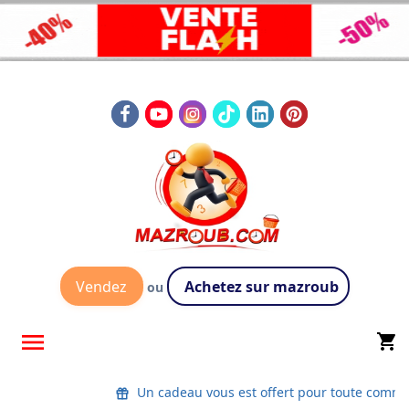
Vendez
Achetez sur mazroub
ou

shopping_cart
Un cadeau vous est offert pour toute comm