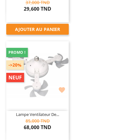
37,000 TND
29,600 TND
AJOUTER AU PANIER
PROMO !
->20%
NEUF

Lampe Ventilateur De...
85,000 TND
68,000 TND