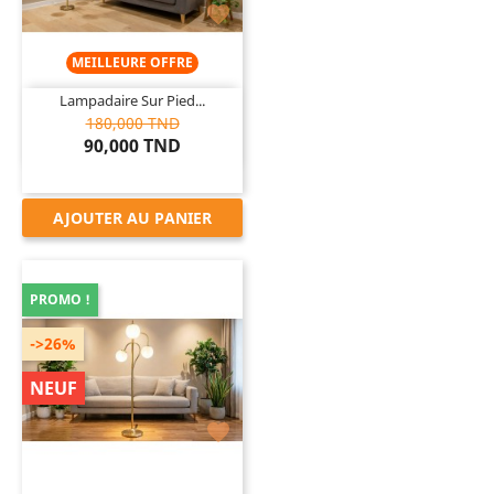

MEILLEURE OFFRE
Lampadaire Sur Pied...
180,000 TND
90,000 TND
AJOUTER AU PANIER
PROMO !
->26%
NEUF
