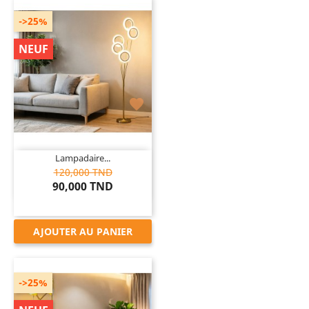
->25%
NEUF

Lampadaire...
120,000 TND
90,000 TND
AJOUTER AU PANIER
->25%