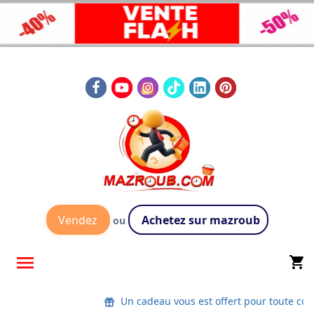
Vendez
Achetez sur mazroub
ou

shopping_cart
Un cadeau vous est offert pour toute com