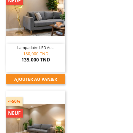
NEUF

Lampadaire LED Au...
180,000 TND
135,000 TND
AJOUTER AU PANIER
->50%
NEUF