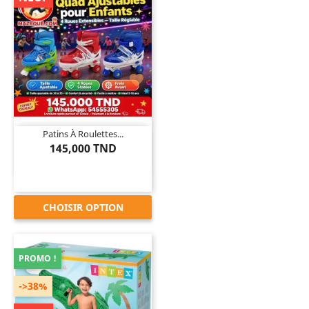

Patins À Roulettes...
145,000 TND
CHOISIR OPTION
PROMO !
->38%