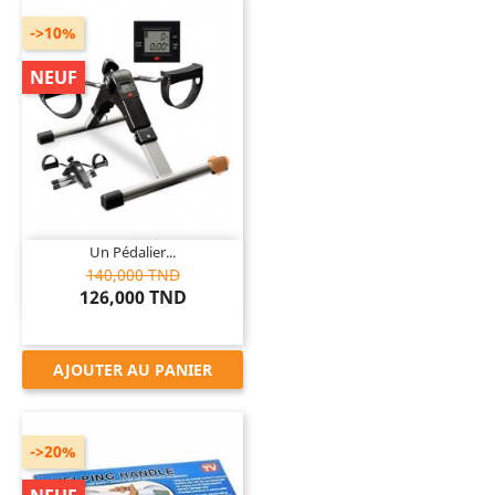
->10%
NEUF

Un Pédalier...
140,000 TND
126,000 TND
AJOUTER AU PANIER
->20%