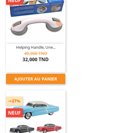
NEUF

Helping Handle, Une...
40,000 TND
32,000 TND
AJOUTER AU PANIER
->27%
NEUF