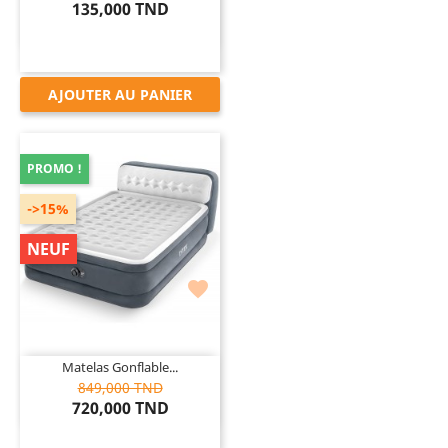
135,000 TND
AJOUTER AU PANIER
PROMO !
->15%
NEUF

Matelas Gonflable...
849,000 TND
720,000 TND