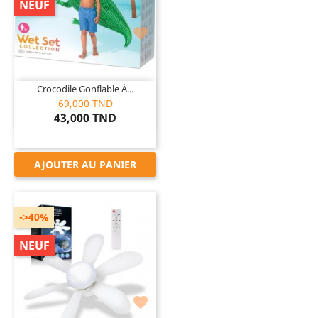
NEUF

Crocodile Gonflable À...
69,000 TND
43,000 TND
AJOUTER AU PANIER
->40%
NEUF
