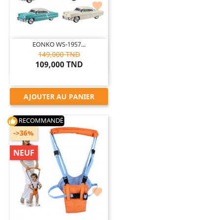

EONKO WS-1957...
149,000 TND
109,000 TND
AJOUTER AU PANIER
RECOMMANDÉ
thumb_up
->36%
NEUF
