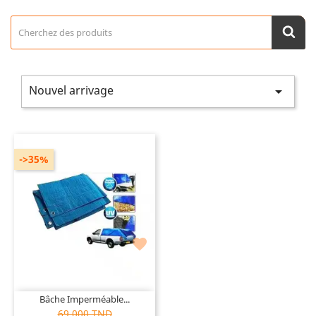
Nouvel arrivage

->35%

Bâche Imperméable...
69,000 TND