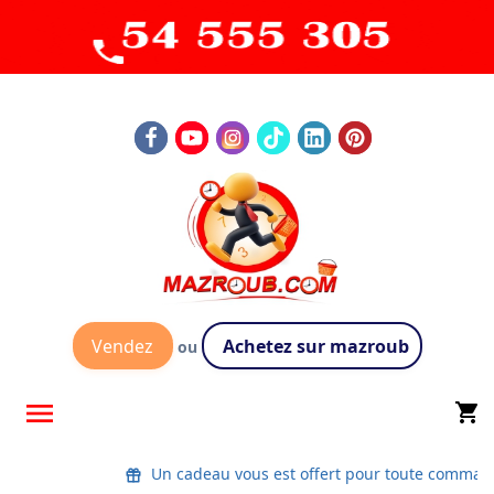
Vendez
Achetez sur mazroub
ou

shopping_cart
Un cadeau vous est offert pour toute command