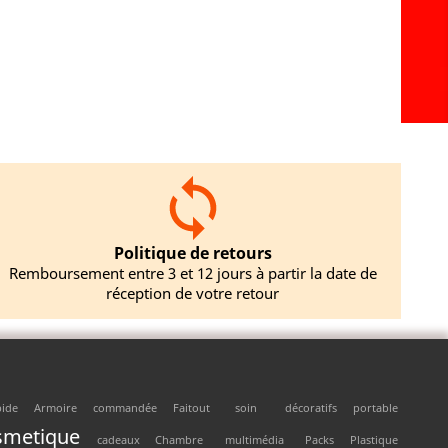
Politique de retours
Remboursement entre 3 et 12 jours à partir la date de
réception de votre retour
pide
Armoire
commandée
Faitout
soin
décoratifs
portable
smetique
cadeaux
Chambre
multimédia
Packs
Plastique