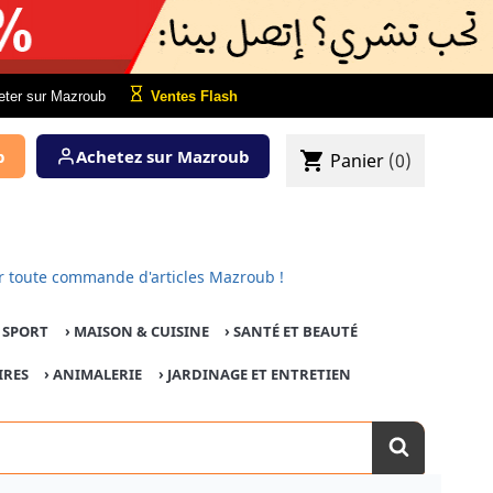
eter sur Mazroub
Ventes Flash
b
Achetez sur Mazroub
shopping_cart
Panier
(0)
 pour toute commande d'articles Mazroub !
E SPORT
›
MAISON & CUISINE
›
SANTÉ ET BEAUTÉ
IRES
›
ANIMALERIE
›
JARDINAGE ET ENTRETIEN