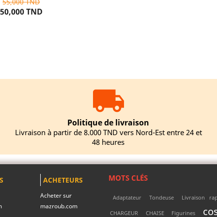
55,000 TND
50,000 TND
UTER AU PANIER
Politique de livraison
Livraison à partir de 8.000 TND vers Nord-Est entre 24 et
48 heures
MOTS CLÉS
S
ACHETEURS
Acheter sur
Adaptateur
Tondeuse
Livraison ra
m
mazroub.com
co
CHARGEUR
CHAISE
Figurines