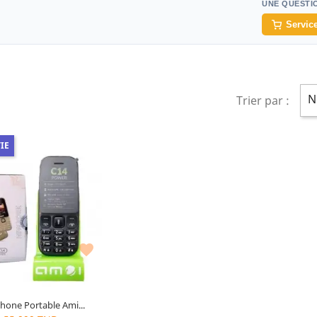
UNE QUESTI
Service
N
Trier par :
IE
Couleur : Noir
 : Caméra Arrière Re-VGA
 Radio Fm ,Lecteur MP3 MP4
,Led torche

hone Portable Ami...
rnier
article restant