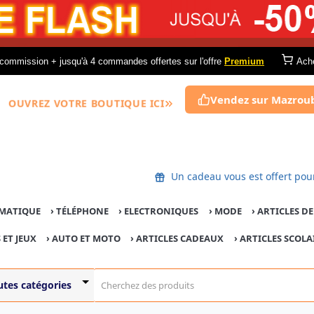
commission + jusqu'à 4 commandes offertes sur l'offre
Premium
Ach
Vendez sur Mazrou
OUVREZ VOTRE BOUTIQUE ICI
Un cadeau vous est offert
MATIQUE
›
TÉLÉPHONE
›
ELECTRONIQUES
›
MODE
›
ARTICLES D
 ET JEUX
›
AUTO ET MOTO
› ARTICLES CADEAUX
›
ARTICLES SCOLA