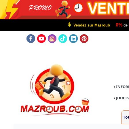
0%
Vendez sur Mazroub
de 
›
INFOR
›
JOUETS