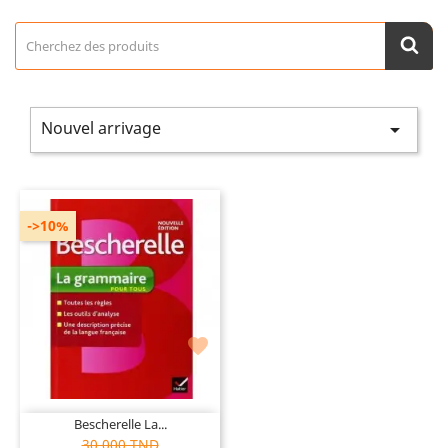
Nouvel arrivage

->10%

Bescherelle La...
30,000 TND