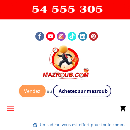
Vendez
Achetez sur mazroub
ou

shopping_cart
Un cadeau vous est offert pour toute comman