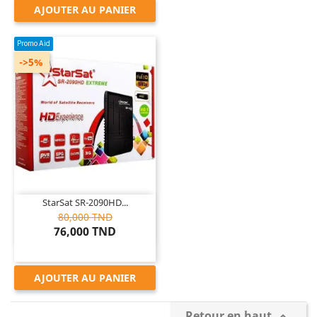
AJOUTER AU PANIER
Promo Aid
->5%

StarSat SR-2090HD...
80,000 TND
76,000 TND
AJOUTER AU PANIER
Retour en haut