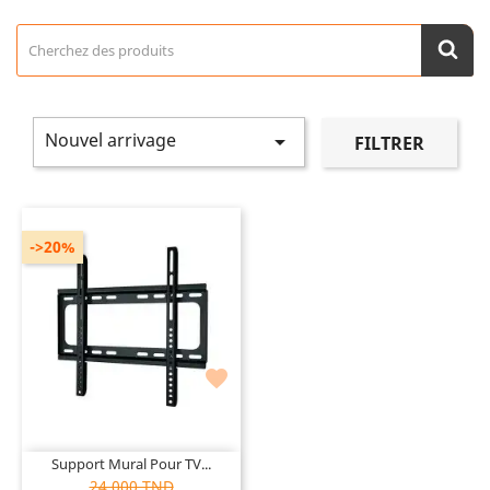
Nouvel arrivage

FILTRER
->20%

Support Mural Pour TV...
24,000 TND