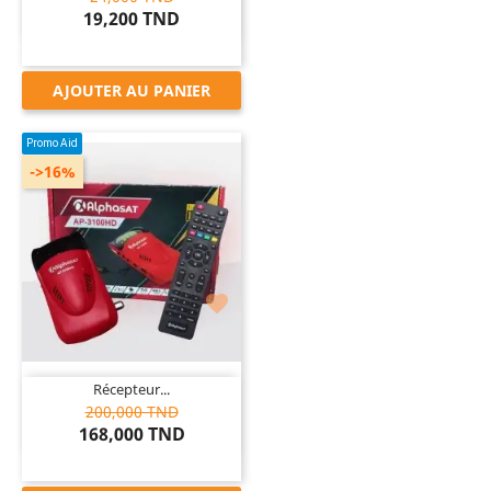
19,200 TND
AJOUTER AU PANIER
Promo Aid
->16%

Récepteur...
200,000 TND
168,000 TND