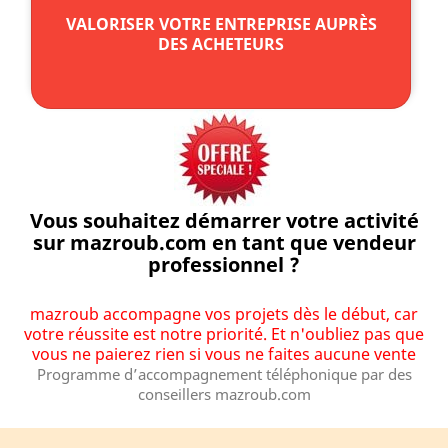
VALORISER VOTRE ENTREPRISE AUPRÈS
DES ACHETEURS
Vous souhaitez démarrer votre activité
sur mazroub.com en tant que vendeur
professionnel ?
mazroub accompagne vos projets dès le début, car
votre réussite est notre priorité. Et n'oubliez pas que
vous ne paierez rien si vous ne faites aucune vente
Programme d’accompagnement téléphonique par des
conseillers mazroub.com