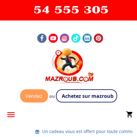
Vendez
Achetez sur mazroub
ou

shopping_cart
Un cadeau vous est offert pour toute comman