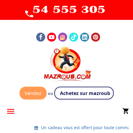
Vendez
Achetez sur mazroub
ou

shopping_cart
Un cadeau vous est offert pour toute comman