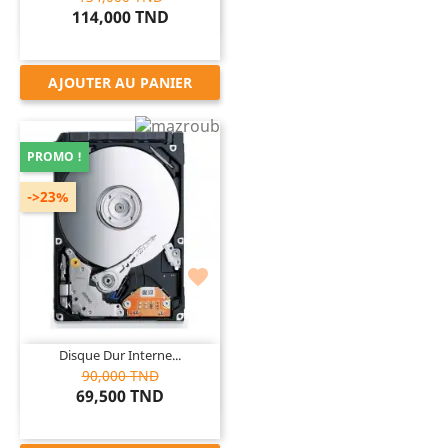
114,000 TND
AJOUTER AU PANIER
PROMO !
->23%

Disque Dur Interne...
90,000 TND
69,500 TND