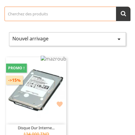
Nouvel arrivage

PROMO !
->15%

Disque Dur Interne...
134,000 TND