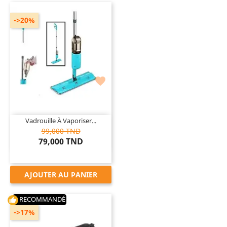
->20%

Vadrouille À Vaporiser...
99,000 TND
79,000 TND
AJOUTER AU PANIER
RECOMMANDÉ
thumb_up
->17%