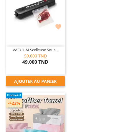

VACUUM Scelleuse Sous...
59,000 TND
49,000 TND
AJOUTER AU PANIER
Promo Aid
->22%