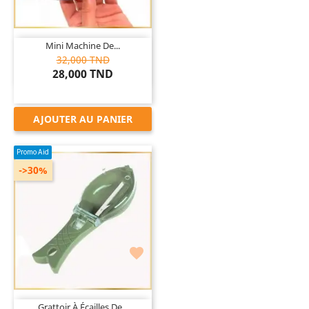
Mini Machine De...
32,000 TND
28,000 TND
AJOUTER AU PANIER
Promo Aid
->30%

Grattoir À Écailles De...