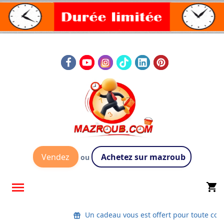
Vendez
Achetez sur mazroub
ou

shopping_cart
Un cadeau vous est offert pour toute comm