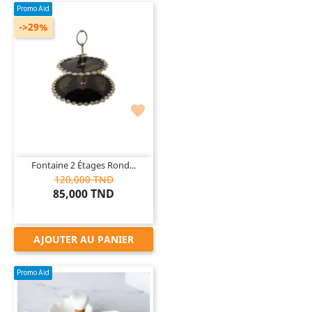
Promo Aid
->29%

Fontaine 2 Étages Rond...
120,000 TND
85,000 TND
AJOUTER AU PANIER
Promo Aid