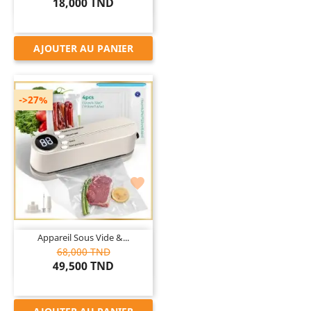
18,000 TND
AJOUTER AU PANIER
->27%

Appareil Sous Vide &...
68,000 TND
49,500 TND