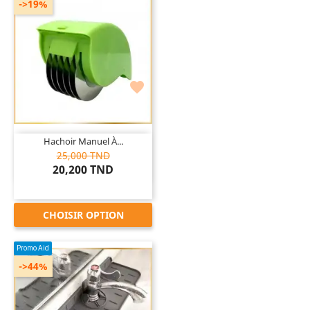
->19%

Hachoir Manuel À...
25,000 TND
20,200 TND
CHOISIR OPTION
Promo Aid
->44%