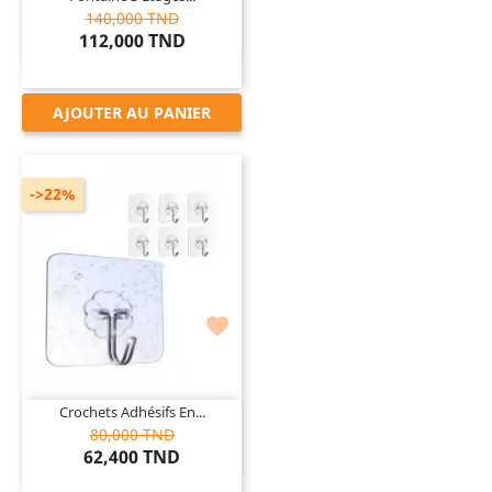
140,000 TND
112,000 TND
AJOUTER AU PANIER
->22%

Crochets Adhésifs En...
80,000 TND
62,400 TND