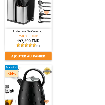

Ustensile De Cuisine...
250,000 TND
197,500 TND
(
1
)
AJOUTER AU PANIER
Promo Aid
->36%
