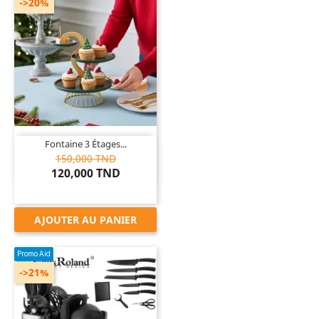
->20%

Fontaine 3 Étages...
150,000 TND
120,000 TND
AJOUTER AU PANIER
Promo Aid
->21%