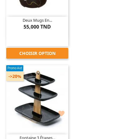
Deux Mugs En...
55,000 TND
CHOISIR OPTION
Promo Aid
->20%

Fontaine 3 Étages...