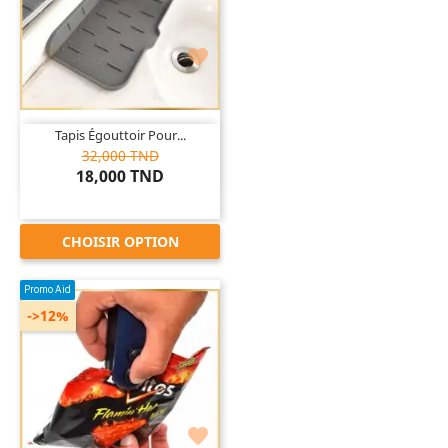

Tapis Égouttoir Pour...
32,000 TND
18,000 TND
CHOISIR OPTION
Promo Aid
->12%
