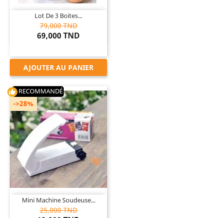
Lot De 3 Boites...
79,000 TND
69,000 TND
AJOUTER AU PANIER
RECOMMANDÉ
thumb_up
->28%

Mini Machine Soudeuse...
25,000 TND