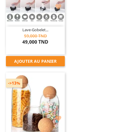

Lave-Gobelet...
59,000 TND
49,000 TND
AJOUTER AU PANIER
->13%
