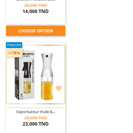
20,000 TND
14,000 TND
CHOISIR OPTION
Promo Aid
->18%

Vaporisateur Huile &...
28,000 TND
23,000 TND