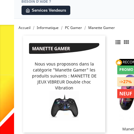
BESOIN D'AIDE ?
Services Vendeurs
Accueil
Informatique
PC Gamer
Manette Gamer


MANETTE GAMER
RECO
thumb_up
Nous vous proposons dans la
catégorie "Manette Gamer" les
PROMO 
produits suivants : MANETTE DE
->27%
JEUX VIBREUR Double choc
Connectivi
Vibration
USB (
NEUF
Batterie 
Dimensio
Manet