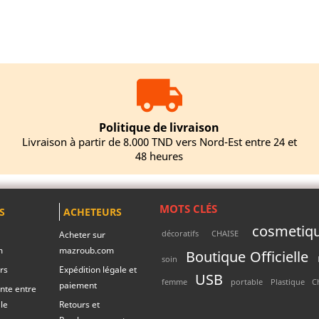
Politique de livraison
Livraison à partir de 8.000 TND vers Nord-Est entre 24 et
48 heures
MOTS CLÉS
S
ACHETEURS
cosmetiq
décoratifs
CHAISE
Acheter sur
m
mazroub.com
Boutique Officielle
soin
rs
Expédition légale et
USB
femme
portable
Plastique
C
paiement
nte entre
le
Retours et