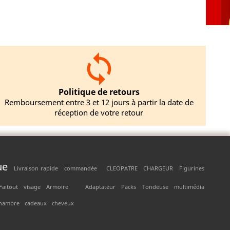
Politique de retours
Remboursement entre 3 et 12 jours à partir la date de
réception de votre retour
ue
Livraison rapide
commandée
CLEOPATRE
CHARGEUR
Figurines
Faitout
visage
Armoire
Adaptateur
Packs
Tondeuse
multimédia
hambre
cadeaux
cheveux