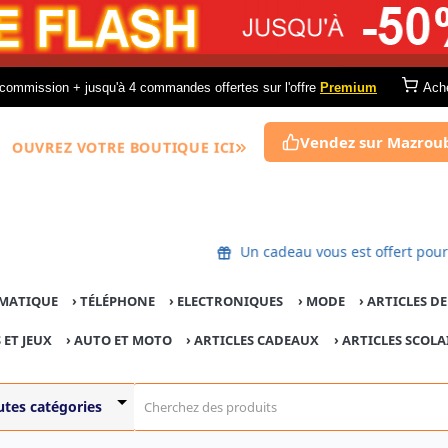
commission + jusqu'à 4 commandes offertes sur l'offre
Premium
Ach
Vendez sur Mazrou
OUVREZ VOTRE BOUTIQUE ICI
Un cadeau vous est offert
MATIQUE
›
TÉLÉPHONE
›
ELECTRONIQUES
›
MODE
›
ARTICLES D
 ET JEUX
›
AUTO ET MOTO
› ARTICLES CADEAUX
›
ARTICLES SCOLA