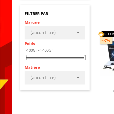
FILTRER PAR
C
Marque

(aucun filtre)
RECO
thumb_up
->7%
Poids
>100Gr - >400Gr
P
Type de 
Matière

(aucun filtre)
AJO