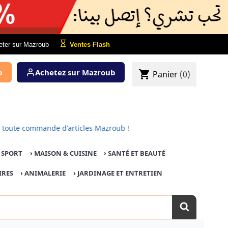
eter sur Mazroub
Ventes Flash
b
Achetez sur Mazroub
shopping_cart
Panier
(0)
 pour toute commande d'articles Mazroub !
E SPORT
›
MAISON & CUISINE
›
SANTÉ ET BEAUTÉ
IRES
›
ANIMALERIE
›
JARDINAGE ET ENTRETIEN