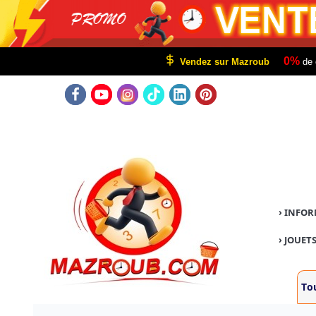
0%
Vendez sur Mazroub
de 
›
INFOR
›
JOUETS