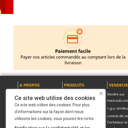
Paiement facile
Payer vos articles commandés au comptant lors de la
livraison
A PROPOS
PRODUITS
VENDEUR
Mentions légales
Promotions
Vendre sur
Ce site web utilise des cookies
mazroub.co
A propos
Nouveaux produits
Ce site web utilise des cookies. Pour plus
c.g.u. vendeu
Politique de
Pack produits
d'informations sur la façon dont nous
confidentialité
contrat de ve
Marques officiels
utilisons les cookies, vous pouvez lire notre
l'acheteur et 
Contactez-nous
mazroub exclusive
Notification sur la confidentialité et les