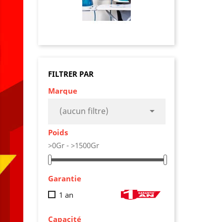
AJO
FILTRER PAR
Marque

(aucun filtre)
Poids
>0Gr - >1500Gr
Garantie
1 an
Capacité