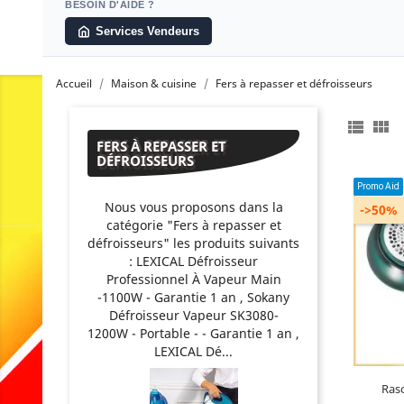
BESOIN D'AIDE ?
Services Vendeurs
Accueil
Maison & cuisine
Fers à repasser et défroisseurs


FERS À REPASSER ET
DÉFROISSEURS
Promo Aid
Nous vous proposons dans la
->50%
catégorie "Fers à repasser et
défroisseurs" les produits suivants
: LEXICAL Défroisseur
Professionnel À Vapeur Main
-1100W - Garantie 1 an , Sokany
Défroisseur Vapeur SK3080-
1200W - Portable - - Garantie 1 an ,
LEXICAL Dé...
Raso
De