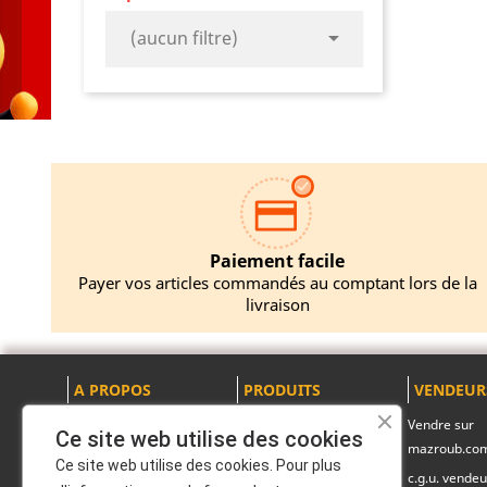

(aucun filtre)
Paiement facile
Payer vos articles commandés au comptant lors de la
livraison
A PROPOS
PRODUITS
VENDEUR
Mentions légales
Promotions
Vendre sur
Ce site web utilise des cookies
mazroub.co
A propos
Nouveaux produits
Ce site web utilise des cookies. Pour plus
c.g.u. vendeu
Politique de
Pack produits