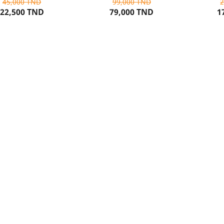
45,000 TND
99,000 TND
22,500 TND
79,000 TND
1
UTER AU PANIER
AJOUTER AU PANIER
AJOU