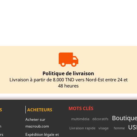
Politique de livraison
Livraison à partir de 8.000 TND vers Nord-Est entre 24 et
48 heures
MOTS CLÉS
S
ACHETEURS
Boutique 
multimédia
décoratifs
Acheter sur
US
m
mazroub.com
Livraison rapide
visage
femme
rs
Expédition légale et