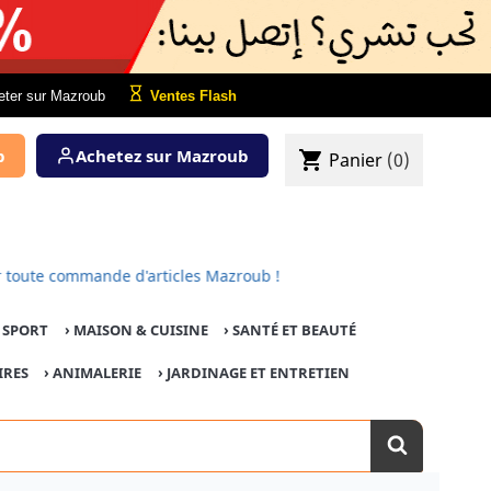
eter sur Mazroub
Ventes Flash
b
Achetez sur Mazroub
shopping_cart
Panier
(0)
 pour toute commande d'articles Mazroub !
E SPORT
›
MAISON & CUISINE
›
SANTÉ ET BEAUTÉ
IRES
›
ANIMALERIE
›
JARDINAGE ET ENTRETIEN