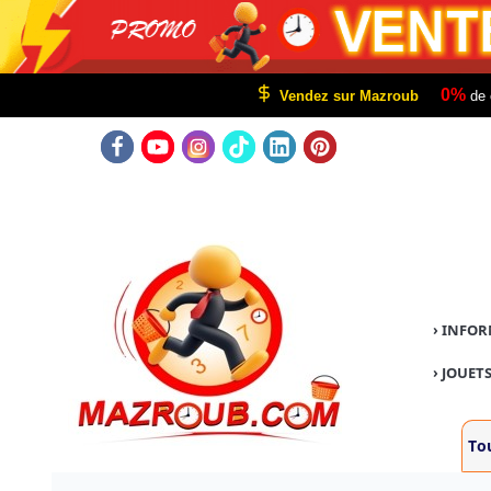
0%
Vendez sur Mazroub
de 
›
INFOR
›
JOUETS