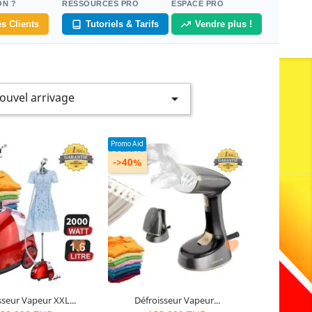
ON ?
RESSOURCES PRO
ESPACE PRO
s Clients
Tutoriels & Tarifs
Vendre plus !
ouvel arrivage

Promo Aid
->40%
ouleur : Rouge
Couleur : Noir
Garantie : 1 an
Garantie : 1 an
odèle : SK-4002
Modèle : SK-GT-3065


sseur Vapeur XXL...
Défroisseur Vapeur...
0
articles restants
10
articles restants