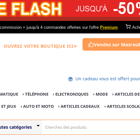
commission + jusqu'à 4 commandes offertes sur l'offre
Premium
Ach
Vendez sur Mazrou
OUVREZ VOTRE BOUTIQUE ICI
Un cadeau vous est offert
MATIQUE
›
TÉLÉPHONE
›
ELECTRONIQUES
›
MODE
›
ARTICLES D
 ET JEUX
›
AUTO ET MOTO
› ARTICLES CADEAUX
›
ARTICLES SCOLA