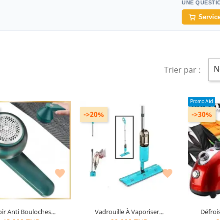
UNE QUESTI
Service
N
Trier par :
Promo Aid
->20%
->30%
C
M


ir Anti Bouloches...
Vadrouille À Vaporiser...
Défroi
rnier
article restant
10
articles restants
1