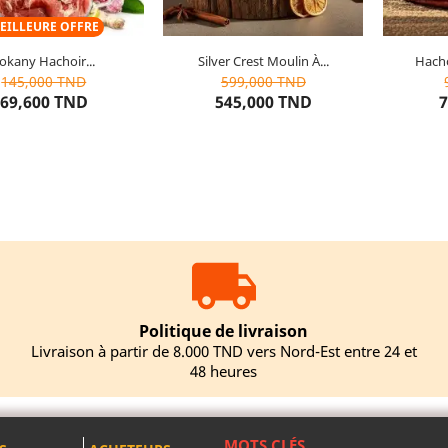
EILLEURE OFFRE
okany Hachoir...
Silver Crest Moulin À...
Hacho
10
articles restants
5
articles restants
1
145,000 TND
599,000 TND
69,600 TND
545,000 TND
7
UTER AU PANIER
AJOUTER AU PANIER
AJOU
Politique de livraison
Livraison à partir de 8.000 TND vers Nord-Est entre 24 et
48 heures
MOTS CLÉS