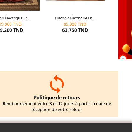
ir Électrique En...
Hachoir Électrique En...
0
articles restants
10
articles restants
99,000 TND
85,000 TND
9,200 TND
63,750 TND
TER AU PANIER
AJOUTER AU PANIER
Politique de retours
Remboursement entre 3 et 12 jours à partir la date de
réception de votre retour