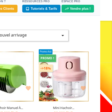
ON ?
RESSOURCES PRO
ESPACE PRO
s Clients
Tutoriels & Tarifs
Vendre plus !
ouvel arrivage

Promo Aid
PROMO !
->18%


hoir Manuel À...
Mini Hachoir...
nier
article restant
Dernier
article restant