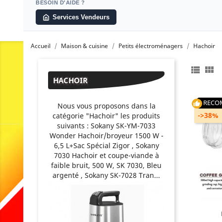
BESOIN D'AIDE ?
Services Vendeurs
Accueil
Maison & cuisine
Petits électroménagers
Hachoir


HACHOIR
RECO
thumb_up
Nous vous proposons dans la
->38%
catégorie "Hachoir" les produits
suivants : Sokany SK-YM-7033
Wonder Hachoir/broyeur 1500 W -
6,5 L+Sac Spécial Zigor , Sokany
7030 Hachoir et coupe-viande à
Mati
faible bruit, 500 W, SK 7030, Bleu
argenté , Sokany SK-7028 Tran...