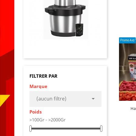
AJO
Promo Aid
Propriété 
FILTRER PAR
Contient :
Marque
Capacité

(aucun filtre)
Hac
Poids
>100Gr - >2000Gr
AJO