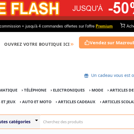
commission + jusqu'à 4 commandes offertes sur l'offre
Premium
Ach
Vendez sur Mazrou
OUVREZ VOTRE BOUTIQUE ICI
Un cadeau vous 
MATIQUE
›
TÉLÉPHONE
›
ELECTRONIQUES
›
MODE
›
ARTICLES D
 ET JEUX
›
AUTO ET MOTO
› ARTICLES CADEAUX
›
ARTICLES SCOLA