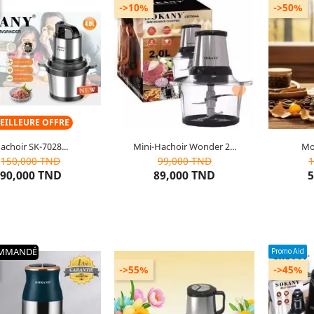
->10%
->50%
ent : Bol en verre de 4L
Couleur : Multicolor
Contient : 4 lames
Modèle : LB7004A
M
Modèle : SK-7028
Marque : SOKANY
Matièr


EILLEURE OFFRE
achoir SK-7028...
Mini-Hachoir Wonder 2...
Mou
9
articles restants
10
articles restants
4
150,000 TND
99,000 TND
90,000 TND
89,000 TND
5
UTER AU PANIER
AJOUTER AU PANIER
AJOU
MMANDÉ
Promo Aid
->55%
->45%
Modèle : sk-7013
Couleur : Noir