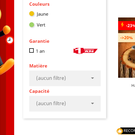
Couleurs
Jaune
Vert
-23
->20%
Garantie
Type de 
1 an
Matière

(aucun filtre)
Ha
Capacité

(aucun filtre)
AJO
RECO
thumb_up