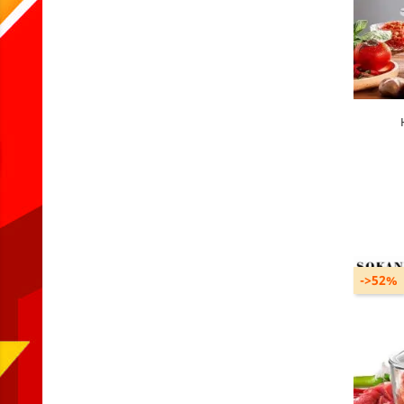
Gamme
AJO
->52%