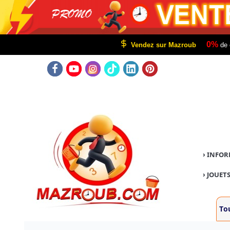
0%
Vendez sur Mazroub
de 
›
INFOR
›
JOUETS