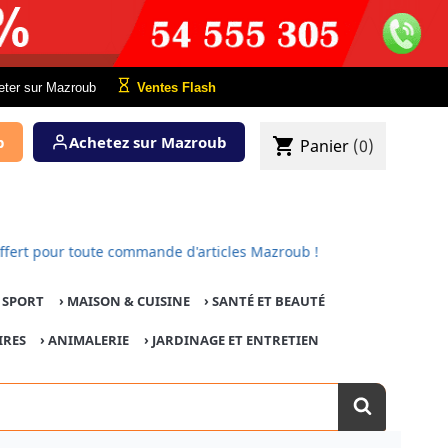
eter sur Mazroub
Ventes Flash
b
Achetez sur Mazroub
shopping_cart
Panier
(0)
est offert pour toute commande d'articles Mazroub !
E SPORT
›
MAISON & CUISINE
›
SANTÉ ET BEAUTÉ
IRES
›
ANIMALERIE
›
JARDINAGE ET ENTRETIEN